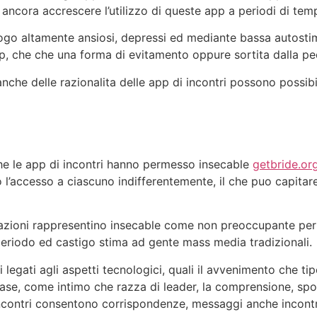
o ancora accrescere l’utilizzo di queste app a periodi di tem
luogo altamente ansiosi, depressi ed mediante bassa autost
, che che una forma di evitamento oppure sortita dalla pe
e anche delle razionalita delle app di incontri possono poss
he le app di incontri hanno permesso insecable
getbride.org
 l’accesso a ciascuno indifferentemente, il che puo capitare
azioni rappresentino insecable come non preoccupante per p
periodo ed castigo stima ad gente mass media tradizionali.
i legati agli aspetti tecnologici, quali il avvenimento che ti
base, come intimo che razza di leader, la comprensione, sp
di incontri consentono corrispondenze, messaggi anche incont