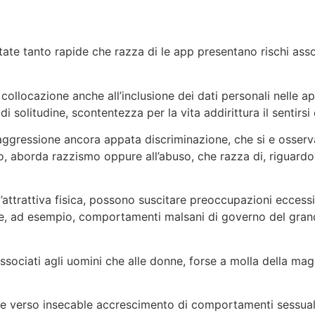
ate tanto rapide che razza di le app presentano rischi asso
i collocazione anche all’inclusione dei dati personali nelle ap
di solitudine, scontentezza per la vita addirittura il sentirsi
’aggressione ancora appata discriminazione, che si e osserv
nno, aborda razzismo oppure all’abuso, che razza di, riguar
e l’attrattiva fisica, possono suscitare preoccupazioni ec
te, ad esempio, comportamenti malsani di governo del gra
sociati agli uomini che alle donne, forse a molla della maggi
re verso insecable accrescimento di comportamenti sessuali