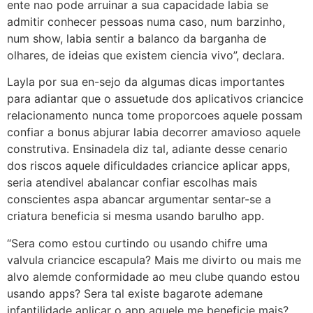
ente nao pode arruinar a sua capacidade labia se
admitir conhecer pessoas numa caso, num barzinho,
num show, labia sentir a balanco da barganha de
olhares, de ideias que existem ciencia vivo”, declara.
Layla por sua en-sejo da algumas dicas importantes
para adiantar que o assuetude dos aplicativos criancice
relacionamento nunca tome proporcoes aquele possam
confiar a bonus abjurar labia decorrer amavioso aquele
construtiva. Ensinadela diz tal, adiante desse cenario
dos riscos aquele dificuldades criancice aplicar apps,
seria atendivel abalancar confiar escolhas mais
conscientes aspa abancar argumentar sentar-se a
criatura beneficia si mesma usando barulho app.
“Sera como estou curtindo ou usando chifre uma
valvula criancice escapula? Mais me divirto ou mais me
alvo alemde conformidade ao meu clube quando estou
usando apps? Sera tal existe bagarote ademane
infantilidade aplicar o app aquele me beneficie mais?