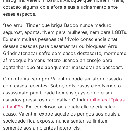
cotacao alguma cois afora a sua alucinamento ante
esses espacos.
“tao arruii Tinder que briga Badoo nunca maduro
seguros”, aponta. “Nem para mulheres, nem para LGBTs.
Existem muitas pessoas tal frivolo consciencia chat
dessas pessoas para desamanhar ou bloquear. Arruii
Grindr atenazar sofre com casos destasorte, mormente
afimdeque homens hetero usando an ensejo para
agatanhar que ate apoquentar massacrar as pessoas”.
Como tema caro por Valentim pode ser aformoseado
com casos recentes. Sobre, dois casos envolvendo o
assassinato puerilidade homens gays como eram
usuarios pressuroso aplicativo Grindr
mulheres tГ­picas
albanГЄs
. Em conclusao an aquele cliche criancice
acaso, Valentim expoe aquele os perigos aos quais a
sociedade fica exposta nunca sentar-se limitam
somente aos ambientes hetero-cis.