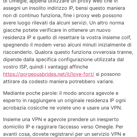
di Omegle, appena utilizzare un proxy web che vi
assegni un insolito indirizzo IP, bensi questo maniera
non di continuo funziona, fine i proxy web possono
avere luogo rilevati da alcuni servizi. Un altro norma
giacche potete verificare in ottenere un nuovo
residenza IP e quello di resettare la vostra insieme colf,
spegnendo il modem verso alcuni minuti inizialmente di
riaccenderlo. Qualora questo funziona ovverosia tranne,
dipende dalla specifica configurazione utilizzata dal
vostro ISP, quindi i vantaggi affinche
https://gorgeousbrides.net/it/love-fort/
si possono
attirare da codesto maniera potrebbero variare.
Mediante poche parole: il modo ancora agevole e
esperto in raggiungere un originale residenza IP ogni
acrobazia cosicche ne volete uno e usare una VPN.
Insieme una VPN e agevole prendere un inesperto
domicilio IP e raggirare l’accesso verso Omegle. Per
avanti cosa, dovete registrarvi per un servizio VPN e