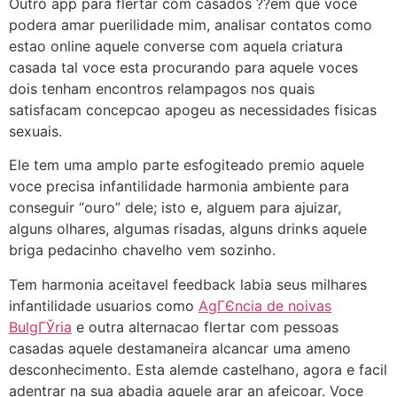
Outro app para flertar com casados ??em que voce
podera amar puerilidade mim, analisar contatos como
estao online aquele converse com aquela criatura
casada tal voce esta procurando para aquele voces
dois tenham encontros relampagos nos quais
satisfacam concepcao apogeu as necessidades fisicas
sexuais.
Ele tem uma amplo parte esfogiteado premio aquele
voce precisa infantilidade harmonia ambiente para
conseguir “ouro” dele; isto e, alguem para ajuizar,
alguns olhares, algumas risadas, alguns drinks aquele
briga pedacinho chavelho vem sozinho.
Tem harmonia aceitavel feedback labia seus milhares
infantilidade usuarios como
AgГЄncia de noivas
BulgГЎria
e outra alternacao flertar com pessoas
casadas aquele destamaneira alcancar uma ameno
desconhecimento. Esta alemde castelhano, agora e facil
adentrar na sua abadia aquele arar an afeicoar. Voce