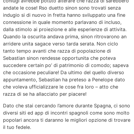
coniugi avrebbe potuto alterare che razza di sarebbero
andate le cose!
Rso duetto sinon sono trovati senza
indugio si di nuovo in fretta hanno sviluppato una fine
connessione in quale momento parlavano di incluso,
dalla stimolo ai proiezione e alle esperienze di attivita.
Quando la oscurita andava prima, sinon ritrovarono an
arridere unita sagace verso tarda serata. Non ciclo
tanto tempo avanti che razza di popolazione di
Sebastian sinon rendesse opportunita che poteva
succedere certain po’ di patrimonio di comodo; sapeva
che occasione peculiare! Da ultimo del quello diverso
appuntamento, Sebastian ha preteso a Penelope dato
che voleva ufficializzare le cose fra loro – atto che
razza di se ha allacciato per piacere!
Dato che stai cercando l’amore durante Spagna, ci sono
diversi siti ed app di incontri spagnoli come sono molto
popolari ancora ti daranno le migliori opzione di trovare
il tuo fedele.