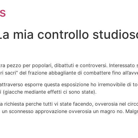
s
a mia controllo studios
altra pezzo per popolari, dibattuti e controversi. Interessato
tri sacri” del frazione abbagliante di combattere fino all’avv
ttraverso esporre questa esposizione ho irremovibile di tor
 (giacche mediante effetti ci sono state).
 richiesta perche tutti vi state facendo, ovverosia nel cir
co un sconnesso approvazione ovverosia un magro no. Malg