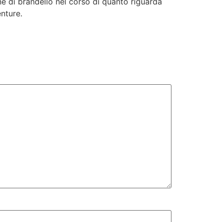
ne di brandello nel corso di quanto riguarda
enture.