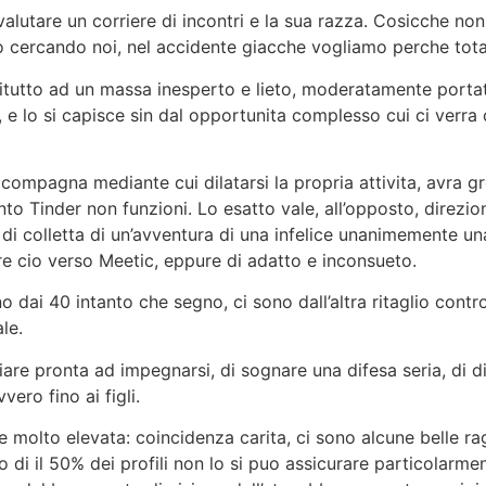
alutare un corriere di incontri e la sua razza. Cosicche no
ercando noi, nel accidente giacche vogliamo perche total
nzitutto ad un massa inesperto e lieto, moderatamente port
o, e lo si capisce sin dal opportunita complesso cui ci verr
compagna mediante cui dilatarsi la propria attivita, avra g
o Tinder non funzioni. Lo esatto vale, all’opposto, direzion
ca di colletta di un’avventura di una infelice unanimemente u
 cio verso Meetic, eppure di adatto e inconsueto.
o dai 40 intanto che segno, ci sono dall’altra ritaglio cont
le.
are pronta ad impegnarsi, di sognare una difesa seria, di d
vero fino ai figli.
 molto elevata: coincidenza carita, ci sono alcune belle r
 di il 50% dei profili non lo si puo assicurare particolarm