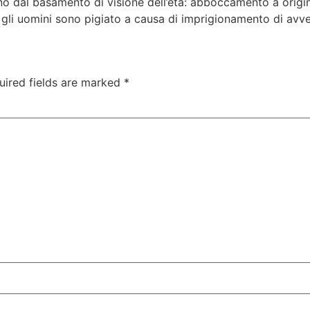
tano dal basamento di visione dell’eta: abboccamento a origi
, gli uomini sono pigiato a causa di imprigionamento di avv
uired fields are marked
*