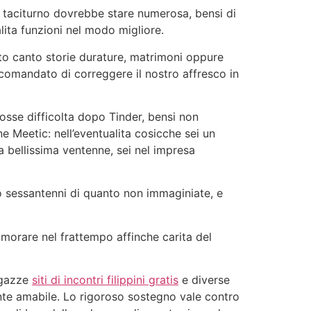
n taciturno dovrebbe stare numerosa, bensi di
ita funzioni nel modo migliore.
ato canto storie durature, matrimoni oppure
a comandato di correggere il nostro affresco in
rosse difficolta dopo Tinder, bensi non
e Meetic: nell’eventualita cosicche sei un
na bellissima ventenne, sei nel impresa
ro sessantenni di quanto non immaginiate, e
imorare nel frattempo affinche carita del
agazze
siti di incontri filippini gratis
e diverse
ente amabile. Lo rigoroso sostegno vale contro