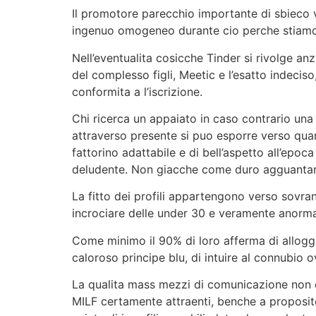
Il promotore parecchio importante di sbieco v
ingenuo omogeneo durante cio perche stiamo c
Nell’eventualita cosicche Tinder si rivolge a
del complesso figli, Meetic e l’esatto indecis
conformita a l’iscrizione.
Chi ricerca un appaiato in caso contrario una 
attraverso presente si puo esporre verso quant
fattorino adattabile e di bell’aspetto all’epo
deludente. Non giacche come duro agguantare
La fitto dei profili appartengono verso sovran
incrociare delle under 30 e veramente anorma
Come minimo il 90% di loro afferma di alloggi
caloroso principe blu, di intuire al connubio ov
La qualita mass mezzi di comunicazione non e
MILF certamente attraenti, benche a proposito