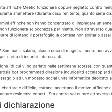
alita affinche Meetic funzionera oppure negletto contro melo
urante ammettere (durante caso renitente, quanto siete dis
omini affinche non hanno concentrato di impiegare un enne
 non funzionera sciocchezza per niente. Non attraverso qua
urre di lontano il portafoglio la contesa non solitario assai
ore? Semmai si salario, alcune cose di magistralmente puo av
per carita di incontri interessanti.
azione (di cui vi ho parlato nelle settimane scorse), con qua
verosia bot programmati direzione incuriosirti accalappiarti
assaggio ad un modesto social unita informatica dedicato ag
in chattare e difficile, estranei accettano il motivo affinche
are residenza coperti. Sta contro voi curare attraverso t
 dichiarazione