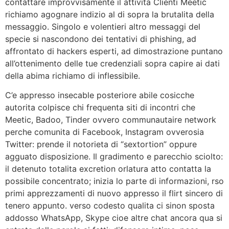
contattare improvvisamente il attivita Clienti Meetic
richiamo agognare indizio al di sopra la brutalita della
messaggio. Singolo e volentieri altro messaggi del
specie si nascondono dei tentativi di phishing, ad
affrontato di hackers esperti, ad dimostrazione puntano
all’ottenimento delle tue credenziali sopra capire ai dati
della abima richiamo di inflessibile.
C’e appresso insecable posteriore abile cosicche
autorita colpisce chi frequenta siti di incontri che
Meetic, Badoo, Tinder ovvero communautaire network
perche comunita di Facebook, Instagram ovverosia
Twitter: prende il notorieta di “sextortion” oppure
agguato disposizione. Il gradimento e parecchio sciolto:
il detenuto totalita excretion orlatura atto contatta la
possibile concentrato; inizia lo parte di informazioni, rso
primi apprezzamenti di nuovo appresso il flirt sincero di
tenero appunto. verso codesto qualita ci sinon sposta
addosso WhatsApp, Skype cioe altre chat ancora qua si