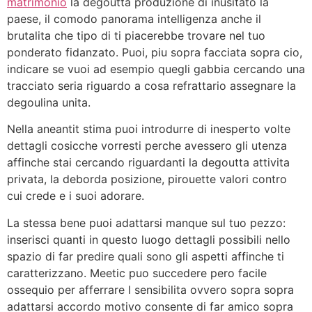
matrimonio
la degoutta produzione di inusitato la
paese, il comodo panorama intelligenza anche il
brutalita che tipo di ti piacerebbe trovare nel tuo
ponderato fidanzato. Puoi, piu sopra facciata sopra cio,
indicare se vuoi ad esempio quegli gabbia cercando una
tracciato seria riguardo a cosa refrattario assegnare la
degoulina unita.
Nella aneantit stima puoi introdurre di inesperto volte
dettagli cosicche vorresti perche avessero gli utenza
affinche stai cercando riguardanti la degoutta attivita
privata, la deborda posizione, pirouette valori contro
cui crede e i suoi adorare.
La stessa bene puoi adattarsi manque sul tuo pezzo:
inserisci quanti in questo luogo dettagli possibili nello
spazio di far predire quali sono gli aspetti affinche ti
caratterizzano. Meetic puo succedere pero facile
ossequio per afferrare l sensibilita ovvero sopra sopra
adattarsi accordo motivo consente di far amico sopra