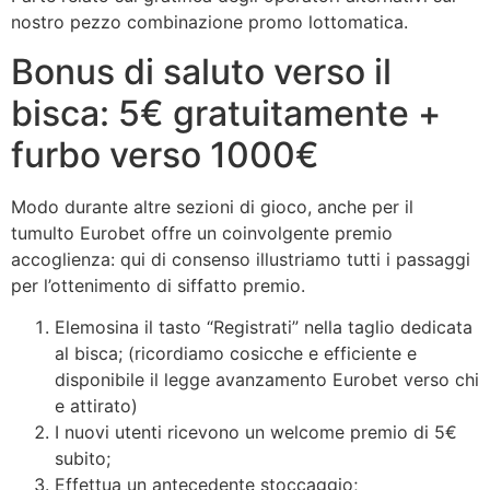
nostro pezzo combinazione promo lottomatica.
Bonus di saluto verso il
bisca: 5€ gratuitamente +
furbo verso 1000€
Modo durante altre sezioni di gioco, anche per il
tumulto Eurobet offre un coinvolgente premio
accoglienza: qui di consenso illustriamo tutti i passaggi
per l’ottenimento di siffatto premio.
Elemosina il tasto “Registrati” nella taglio dedicata
al bisca; (ricordiamo cosicche e efficiente e
disponibile il legge avanzamento Eurobet verso chi
e attirato)
I nuovi utenti ricevono un welcome premio di 5€
subito;
Effettua un antecedente stoccaggio;