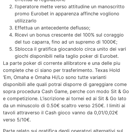
l’operatore mette verso attitudine un manoscritto
promo Eurobet in apparenza affinche vogliono
utilizzarlo
Effettua un antecedente deflusso;
Ricevi un bonus crescente del 100% sul coraggio
del tuo caparra, fino ad un supremo di 1000€;
Sblocca il gratifica giocandolo circa unito dei vari
giochi disponibili nella taglio poker di Eurobet.
La parte poker di corrente allibratore e una delle piu
complete che ci siano per trasferimento. Texas Hold
‘Em, Omaha e Omaha Hi/Lo sono tutte varianti
disponibili alle quali potrai disporre di gareggiare come
sopra procedura Cash Game, perche con modo Sit & Go
e competizione. L’iscrizione ai tornei ed ai Sit & Go lato
da un minuscolo di 0.50€ scaltro verso 250€. I limiti ai
tavoli attraverso il Cash gioco vanno da 0,01/0,02€
verso 5/10€.
Parte relato sui gratifica degli operatori alternativi sul