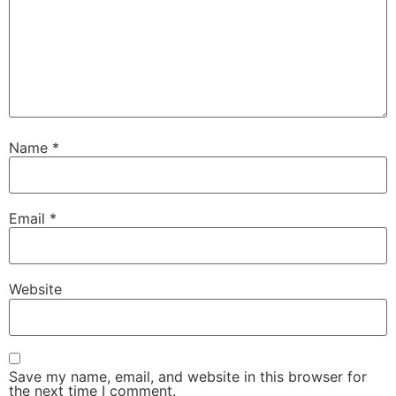
Name
*
Email
*
Website
Save my name, email, and website in this browser for
the next time I comment.