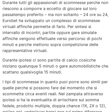
Durante tutti gli appassionati di scommesse perche non
riescono a comporre a eccetto di giocare sul loro
passatempo preferito – ma non soltanto – 24 ore su 24,
Eurobet ha sviluppato un complesso di scommesse
virtuali affinche permette di farlo. Per sintesi si
intervallo di incontri, partite oppure gare simulate
affinche vengono effettuate verso percorso di pochi
minuti e perche mettono sopra competizione delle
rappresentative virtuali.
Durante ipotesi ci sono partite di calcio cosicche
iniziano qualunque 5 minuti o gare automobilistiche che
scattano qualsivoglia 15 minuti.
I tipi di scommesse in quanto puoi porre sono simili per
quelle perche si possono fare dal momento che si
scommette circa eventi reali. Nel zampata attraverso
ipotesi si ha la eventualita di arrischiare sul somma
fedele, prodotto multiple, doppia chance (1X, 2X o 12),
gol/no gol, under/over bensi non sul primo difensore.