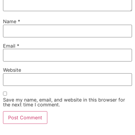
Name
*
Email
*
Website
Save my name, email, and website in this browser for
the next time I comment.