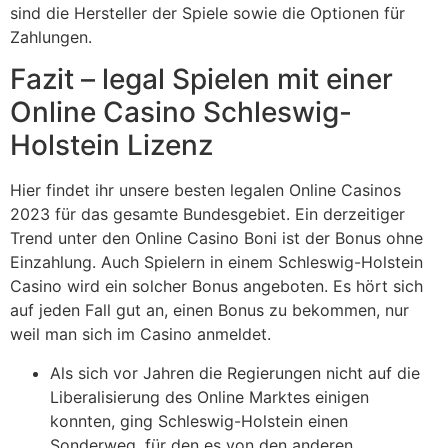
sind die Hersteller der Spiele sowie die Optionen für
Zahlungen.
Fazit – legal Spielen mit einer
Online Casino Schleswig-
Holstein Lizenz
Hier findet ihr unsere besten legalen Online Casinos
2023 für das gesamte Bundesgebiet. Ein derzeitiger
Trend unter den Online Casino Boni ist der Bonus ohne
Einzahlung. Auch Spielern in einem Schleswig-Holstein
Casino wird ein solcher Bonus angeboten. Es hört sich
auf jeden Fall gut an, einen Bonus zu bekommen, nur
weil man sich im Casino anmeldet.
Als sich vor Jahren die Regierungen nicht auf die
Liberalisierung des Online Marktes einigen
konnten, ging Schleswig-Holstein einen
Sonderweg, für den es von den anderen