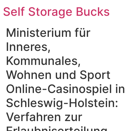
Self Storage Bucks
Ministerium für
Inneres,
Kommunales,
Wohnen und Sport
Online-Casinospiel in
Schleswig-Holstein:
Verfahren zur
Erlaubniserteilung