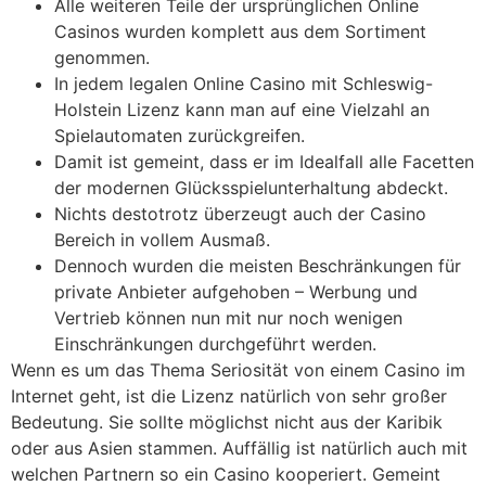
Alle weiteren Teile der ursprünglichen Online
Casinos wurden komplett aus dem Sortiment
genommen.
In jedem legalen Online Casino mit Schleswig-
Holstein Lizenz kann man auf eine Vielzahl an
Spielautomaten zurückgreifen.
Damit ist gemeint, dass er im Idealfall alle Facetten
der modernen Glücksspielunterhaltung abdeckt.
Nichts destotrotz überzeugt auch der Casino
Bereich in vollem Ausmaß.
Dennoch wurden die meisten Beschränkungen für
private Anbieter aufgehoben – Werbung und
Vertrieb können nun mit nur noch wenigen
Einschränkungen durchgeführt werden.
Wenn es um das Thema Seriosität von einem Casino im
Internet geht, ist die Lizenz natürlich von sehr großer
Bedeutung. Sie sollte möglichst nicht aus der Karibik
oder aus Asien stammen. Auffällig ist natürlich auch mit
welchen Partnern so ein Casino kooperiert. Gemeint