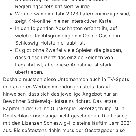
Regierungschefs kritisiert wurde.
Wo und wann im Jahr 2023 Laternenumzüge sind,
zeigt KN-online in einer interaktiven Karte.
In den folgenden Abschnitten erfahrt ihr, auf
welcher Rechtsgrundlage ein Online Casino in
Schleswig-Holstein erlaubt ist.
Es gibt ohne Zweifel viele Spieler, die glauben,
dass diese Lizenz das einzige Zeichen von
Legalität ist, aber diese Annahme ist stark
übertrieben.
Deshalb mussten diese Unternehmen auch in TV-Spots
und anderen Werbeeinblendungen stets darauf
hinweisen, dass sich das jeweilige Angebot nur an
Bewohner Schleswig-Holsteins richtet. Das letzte
Kapitel in der Online Glücksspiel Gesetzgebung ist in
Deutschland nochlange nicht geschrieben. Die Lösung
mit den Lizenzen Schleswig-Holsteins läuftim Jahr 2021
aus. Bis spätestens dahin muss der Gesetzgeber also