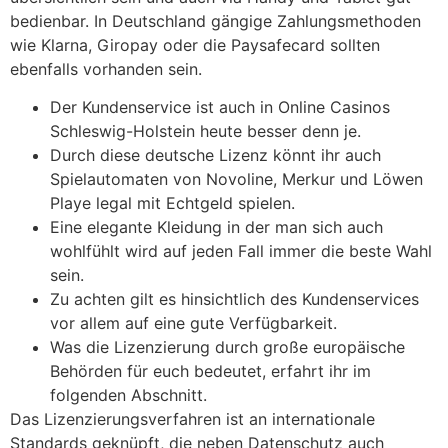
bedienbar. In Deutschland gängige Zahlungsmethoden
wie Klarna, Giropay oder die Paysafecard sollten
ebenfalls vorhanden sein.
Der Kundenservice ist auch in Online Casinos
Schleswig-Holstein heute besser denn je.
Durch diese deutsche Lizenz könnt ihr auch
Spielautomaten von Novoline, Merkur und Löwen
Playe legal mit Echtgeld spielen.
Eine elegante Kleidung in der man sich auch
wohlfühlt wird auf jeden Fall immer die beste Wahl
sein.
Zu achten gilt es hinsichtlich des Kundenservices
vor allem auf eine gute Verfügbarkeit.
Was die Lizenzierung durch große europäische
Behörden für euch bedeutet, erfahrt ihr im
folgenden Abschnitt.
Das Lizenzierungsverfahren ist an internationale
Standards geknüpft, die neben Datenschutz auch