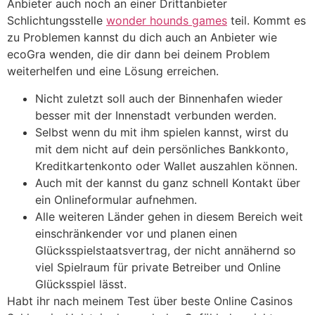
Anbieter auch noch an einer Drittanbieter
Schlichtungsstelle
wonder hounds games
teil. Kommt es
zu Problemen kannst du dich auch an Anbieter wie
ecoGra wenden, die dir dann bei deinem Problem
weiterhelfen und eine Lösung erreichen.
Nicht zuletzt soll auch der Binnenhafen wieder
besser mit der Innenstadt verbunden werden.
Selbst wenn du mit ihm spielen kannst, wirst du
mit dem nicht auf dein persönliches Bankkonto,
Kreditkartenkonto oder Wallet auszahlen können.
Auch mit der kannst du ganz schnell Kontakt über
ein Onlineformular aufnehmen.
Alle weiteren Länder gehen in diesem Bereich weit
einschränkender vor und planen einen
Glücksspielstaatsvertrag, der nicht annähernd so
viel Spielraum für private Betreiber und Online
Glücksspiel lässt.
Habt ihr nach meinem Test über beste Online Casinos