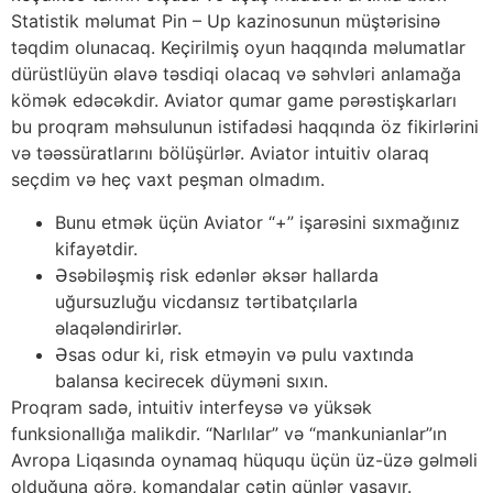
Statistik məlumat Pin – Up kazinosunun müştərisinə
təqdim olunacaq. Keçirilmiş oyun haqqında məlumatlar
dürüstlüyün əlavə təsdiqi olacaq və səhvləri anlamağa
kömək edəcəkdir. Aviator qumar game pərəstişkarları
bu proqram məhsulunun istifadəsi haqqında öz fikirlərini
və təəssüratlarını bölüşürlər. Aviator intuitiv olaraq
seçdim və heç vaxt peşman olmadım.
Bunu etmək üçün Aviator “+” işarəsini sıxmağınız
kifayətdir.
Əsəbiləşmiş risk edənlər əksər hallarda
uğursuzluğu vicdansız tərtibatçılarla
əlaqələndirirlər.
Əsas odur ki, risk etməyin və pulu vaxtında
balansa kecirecek düyməni sıxın.
Proqram sadə, intuitiv interfeysə və yüksək
funksionallığa malikdir. “Narlılar” və “mankunianlar”ın
Avropa Liqasında oynamaq hüququ üçün üz-üzə gəlməli
olduğuna görə, komandalar çətin günlər yaşayır.