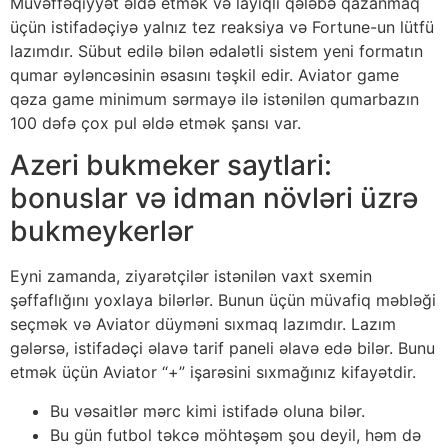
Müvəffəqiyyət əldə etmək və layiqli qələbə qazanmaq
üçün istifadəçiyə yalnız tez reaksiya və Fortune-un lütfü
lazımdır. Sübut edilə bilən ədalətli sistem yeni formatın
qumar əyləncəsinin əsasını təşkil edir. Aviator game
qəza game minimum sərmayə ilə istənilən qumarbazın
100 dəfə çox pul əldə etmək şansı var.
Azeri bukmeker saytlari:
bonuslar və idman növləri üzrə
bukmeykerlər
Eyni zamanda, ziyarətçilər istənilən vaxt sxemin
şəffaflığını yoxlaya bilərlər. Bunun üçün müvafiq məbləği
seçmək və Aviator düyməni sıxmaq lazımdır. Lazım
gələrsə, istifadəçi əlavə tarif paneli əlavə edə bilər. Bunu
etmək üçün Aviator “+” işarəsini sıxmağınız kifayətdir.
Bu vəsaitlər mərc kimi istifadə oluna bilər.
Bu gün futbol təkcə möhtəşəm şou deyil, həm də