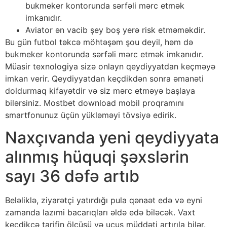
bukmeker kontorunda sərfəli mərc etmək
imkanıdır.
Aviator ən vacib şey boş yerə risk etməməkdir.
Bu gün futbol təkcə möhtəşəm şou deyil, həm də
bukmeker kontorunda sərfəli mərc etmək imkanıdır.
Müasir texnologiya sizə onlayn qeydiyyatdan keçməyə
imkan verir. Qeydiyyatdan keçdikdən sonra əmanəti
doldurmaq kifayətdir və siz mərc etməyə başlaya
bilərsiniz. Mostbet download mobil proqramını
smartfonunuz üçün yükləməyi tövsiyə edirik.
Naxçıvanda yeni qeydiyyata
alınmış hüquqi şəxslərin
sayı 36 dəfə artıb
Beləliklə, ziyarətçi yatırdığı pula qənaət edə və eyni
zamanda lazımi bacarıqları əldə edə biləcək. Vaxt
keçdikcə tarifin ölçüsü və uçuş müddəti artırıla bilər.