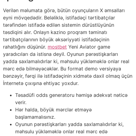
Verilən məlumata görə, bütün oyunçuların X əmsalları
eyni mövqedədir. Beləliklə, istifadəçi tərtibatçılar
tərəfindən istifadə edilən sistemin dürüstlüyünün
təsdiqini alır. Onlayn kazino proqram təminatı
tərtibatçılarının böyük əksəriyyəti istifadəçinin
rahatlığını düşünür.
mostbet
Yeni Aviator game
yaradıcıları da istisna deyil. Oyunun pərəstişkarları
yadda saxlamalıdırlar ki, məhsulu yükləməklə onlar real
mərc edə bilməyəcəklər. Bu format demo versiyaya
bənzəyir, fərqi ilə istifadəçinin xidmətə daxil olmaq üçün
İnternetə çıxışına ehtiyac yoxdur.
Təsadüfi odds generatoru həmişə adekvat nəticə
verir.
Hər halda, böyük mərclər etməyə
başlamamalısınız.
Oyunun pərəstişkarları yadda saxlamalıdırlar ki,
məhsulu yükləməklə onlar real mərc edə