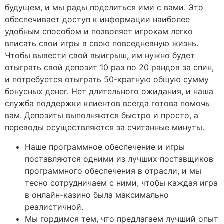
будущем, и мы рады поделиться ими с вами. Это
обеспечивает доступ к информации наиболее
удобным способом и позволяет игрокам легко
вписать свои игры в свою повседневную жизнь.
Чтобы вывести свой выигрыш, им нужно будет
отыграть свой депозит 10 раз по 20 рандов за спин,
и потребуется отыграть 50-кратную общую сумму
бонусных денег. Нет длительного ожидания, и наша
служба поддержки клиентов всегда готова помочь
вам. Депозиты выполняются быстро и просто, а
переводы осуществляются за считанные минуты.
Наше программное обеспечение и игры
поставляются одними из лучших поставщиков
программного обеспечения в отрасли, и мы
тесно сотрудничаем с ними, чтобы каждая игра
в онлайн-казино была максимально
реалистичной.
Мы гордимся тем, что предлагаем лучший опыт