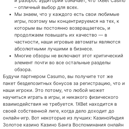
и разброс аудитории означает, что 1XBet Casino
– отличный выбор для всех.
Мы знаем, что у каждого есть свои любимые
игры, поэтому мы концентрируемся на тех, к
которым вы постоянно возвращаетесь, и
продолжаем повышать их качество — в
частности, наши игровые автоматы являются
абсолютными лучшими в бизнесе.
Многие обзоры не включают этот критический
элемент почти во все остальные разделы
обзора.
Будучи партнером Casumo, вы получите тот же
пакет бездепозитных бонусов за регистрацию, что и
наши игроки. Это потому, что любой может
научиться играть в игры, и никакого физического
взаимодействия не требуется. 1XBet находится в
своей собственной лиге, когда дело доходит до
онлайн-игр. Вот некоторые из лучших: КазиноИндия
Золотое казино Казино Банга Воспоминания онлайн