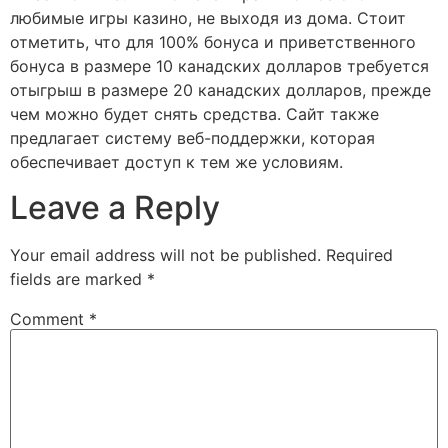
любимые игры казино, не выходя из дома. Стоит
отметить, что для 100% бонуса и приветственного
бонуса в размере 10 канадских долларов требуется
отыгрыш в размере 20 канадских долларов, прежде
чем можно будет снять средства. Сайт также
предлагает систему веб-поддержки, которая
обеспечивает доступ к тем же условиям.
Leave a Reply
Your email address will not be published.
Required
fields are marked
*
Comment
*