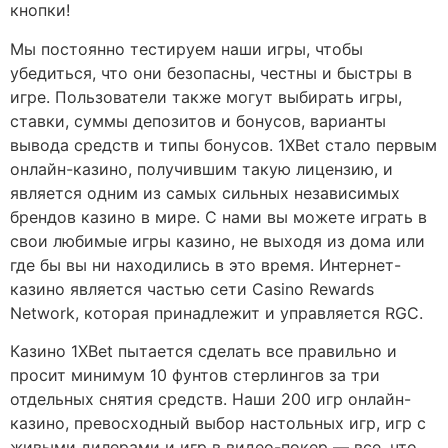
кнопки!
Мы постоянно тестируем наши игры, чтобы
убедиться, что они безопасны, честны и быстры в
игре. Пользователи также могут выбирать игры,
ставки, суммы депозитов и бонусов, варианты
вывода средств и типы бонусов. 1XBet стало первым
онлайн-казино, получившим такую лицензию, и
является одним из самых сильных независимых
брендов казино в мире. С нами вы можете играть в
свои любимые игры казино, не выходя из дома или
где бы вы ни находились в это время. Интернет-
казино является частью сети Casino Rewards
Network, которая принадлежит и управляется RGC.
Казино 1XBet пытается сделать все правильно и
просит минимум 10 фунтов стерлингов за три
отдельных снятия средств. Наши 200 игр онлайн-
казино, превосходный выбор настольных игр, игр с
живыми дилерами и игр в видео-покер — все, что