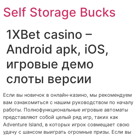
Self Storage Bucks
1XBet casino –
Android apk, iOS,
игровые демо
слоты версии
Если вы новичок в онлайн-казино, мы рекомендуем
вам ознакомиться с нашим руководством по началу
работы. Полнофункциональные игровые автоматы
представляют собой целый ряд игр, таких как
Adventure Island, в которых игрок совмещает свою
удачу с шансом выиграть огромные призы. Если вы