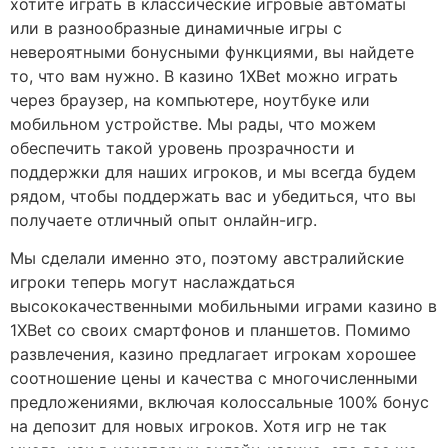
хотите играть в классические игровые автоматы
или в разнообразные динамичные игры с
невероятными бонусными функциями, вы найдете
то, что вам нужно. В казино 1XBet можно играть
через браузер, на компьютере, ноутбуке или
мобильном устройстве. Мы рады, что можем
обеспечить такой уровень прозрачности и
поддержки для наших игроков, и мы всегда будем
рядом, чтобы поддержать вас и убедиться, что вы
получаете отличный опыт онлайн-игр.
Мы сделали именно это, поэтому австралийские
игроки теперь могут наслаждаться
высококачественными мобильными играми казино в
1XBet со своих смартфонов и планшетов. Помимо
развлечения, казино предлагает игрокам хорошее
соотношение цены и качества с многочисленными
предложениями, включая колоссальные 100% бонус
на депозит для новых игроков. Хотя игр не так