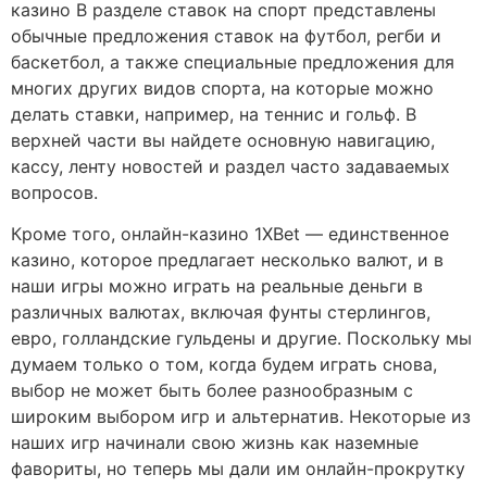
казино В разделе ставок на спорт представлены
обычные предложения ставок на футбол, регби и
баскетбол, а также специальные предложения для
многих других видов спорта, на которые можно
делать ставки, например, на теннис и гольф. В
верхней части вы найдете основную навигацию,
кассу, ленту новостей и раздел часто задаваемых
вопросов.
Кроме того, онлайн-казино 1XBet — единственное
казино, которое предлагает несколько валют, и в
наши игры можно играть на реальные деньги в
различных валютах, включая фунты стерлингов,
евро, голландские гульдены и другие. Поскольку мы
думаем только о том, когда будем играть снова,
выбор не может быть более разнообразным с
широким выбором игр и альтернатив. Некоторые из
наших игр начинали свою жизнь как наземные
фавориты, но теперь мы дали им онлайн-прокрутку