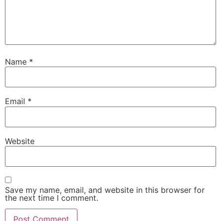
Name
*
Email
*
Website
Save my name, email, and website in this browser for
the next time I comment.