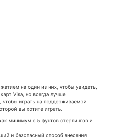
жатием на один из них, чтобы увидеть,
карт Visa, но всегда лучше
ь, чтобы играть на поддерживаемой
оторой вы хотите играть.
ак минимум с 5 фунтов стерлингов и
ший и безопасный способ внесения