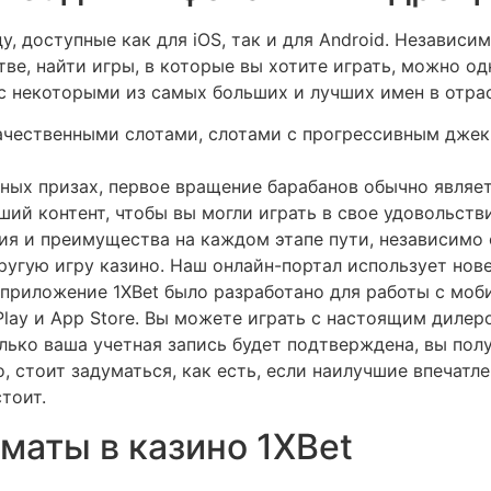
у, доступные как для iOS, так и для Android. Независи
ве, найти игры, в которые вы хотите играть, можно о
 некоторыми из самых больших и лучших имен в отрасл
чественными слотами, слотами с прогрессивным джек
ных призах, первое вращение барабанов обычно являе
ий контент, чтобы вы могли играть в свое удовольстви
ия и преимущества на каждом этапе пути, независимо о
ругую игру казино. Наш онлайн-портал использует нов
d-приложение 1XBet было разработано для работы с мо
Play и App Store. Вы можете играть с настоящим дилер
олько ваша учетная запись будет подтверждена, вы пол
о, стоит задуматься, как есть, если наилучшие впеча
тоит.
маты в казино 1XBet