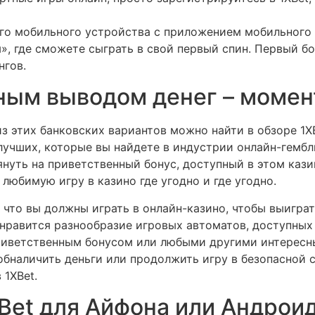
го мобильного устройства с приложением мобильного к
», где сможете сыграть в свой первый спин. Первый бо
нгов.
ьным выводом денег – моме
этих банковских вариантов можно найти в обзоре 1XBe
лучших, которые вы найдете в индустрии онлайн-гембли
януть на приветственный бонус, доступный в этом кази
 любимую игру в казино где угодно и где угодно.
 что вы должны играть в онлайн-казино, чтобы выиграт
нравится разнообразие игровых автоматов, доступных 
риветственным бонусом или любыми другими интересн
бналичить деньги или продолжить игру в безопасной 
 1XBet.
Bet для Айфона или Андрои