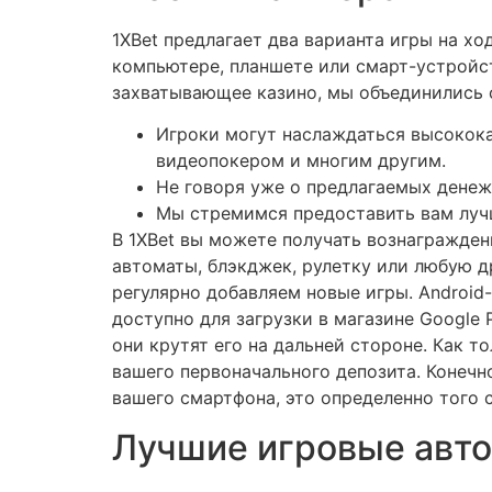
1XBet предлагает два варианта игры на ход
компьютере, планшете или смарт-устройст
захватывающее казино, мы объединились с
Игроки могут наслаждаться высокока
видеопокером и многим другим.
Не говоря уже о предлагаемых денеж
Мы стремимся предоставить вам лучш
В 1XBet вы можете получать вознагражден
автоматы, блэкджек, рулетку или любую д
регулярно добавляем новые игры. Androi
доступно для загрузки в магазине Google 
они крутят его на дальней стороне. Как т
вашего первоначального депозита. Конечн
вашего смартфона, это определенно того с
Лучшие игровые авто