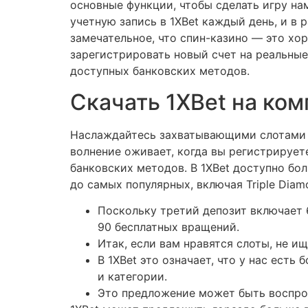
основные функции, чтобы сделать игру на
учетную запись в 1XBet каждый день, и в
замечательное, что спин-казино — это хор
зарегистрировать новый счет на реальные 
доступных банковских методов.
Скачать 1XBet на ко
Наслаждайтесь захватывающими слотами с
волнение оживает, когда вы регистрируе
банковских методов. В 1XBet доступно бол
до самых популярных, включая Triple Diamo
Поскольку третий депозит включает 
90 бесплатных вращений.
Итак, если вам нравятся слоты, не и
В 1XBet это означает, что у нас ест
и категории.
Это предложение может быть воспро