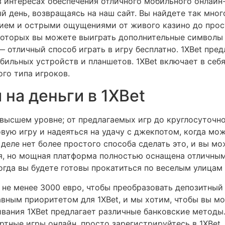
 интересах обеспечения отличного мобильного онлайн-
 день, возвращаясь на наш сайт. Вы найдете так много
ением и острыми ощущениями от живого казино до прост
оторых вы можете выиграть дополнительные символы и
— отличный способ играть в игру бесплатно. 1XBet пре
обильных устройств и планшетов. 1XBet включает в себ
ого типа игроков.
 на деньги в 1XBet
высшем уровне; от предлагаемых игр до круглосуточно
овую игру и надеяться на удачу с джекпотом, когда м
деле нет более простого способа сделать это, и вы мо
ая, но мощная платформа полностью оснащена отличным
гда вы будете готовы прокатиться по веселым улицам В
 не менее 3000 евро, чтобы преобразовать депозитный
вным приоритетом для 1XBet, и мы хотим, чтобы вы мог
вания 1XBet предлагает различные банковские методы
ртные игры онлайн, просто зарегистрируйтесь в 1XBet,