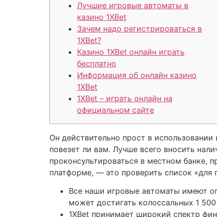
Лучшие игровые автоматы в
казино 1XBet
Зачем надо регистрироваться в
1XBet?
Казино 1XBet онлайн играть
бесплатно
Информация об онлайн казино
1XBet
1XBet – играть онлайн на
официальном сайте
Он действительно прост в использовании и
повезет ли вам. Лучше всего вносить нали
проконсультироваться в местном банке, п
платформе, — это проверить список «для 
Все наши игровые автоматы имеют ог
может достигать колоссальных 1 500
1XBet принимает широкий спектр фин