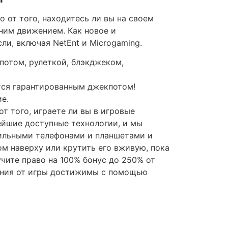
мо от того, находитесь ли вы на своем
дним движением. Как новое и
и, включая NetEnt и Microgaming.
потом, рулеткой, блэкджеком,
тся гарантированным джекпотом!
е.
т того, играете ли вы в игровые
ейшие доступные технологии, и мы
бильными телефонами и планшетами и
ом наверху или крутить его вживую, пока
учите право на 100% бонус до 250% от
тления от игры достижимы с помощью