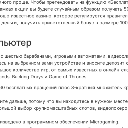
много проще. Чтобы претендовать на функцию «Беспла
 рамках акции вы будете случайным образом получать 5
ошо известное казино, которое регулируется правитель
деньги, получить приветственный бонус в размере 100
мпьютер
 шестью барабанами, игровыми автоматами, видеосло
тесь на выбранном вами устройстве и вносите депозит
ьшое количество игр, от самых известных в онлайн-слот
nds, Bucking Drays и Game of Thrones.
60 бесплатных вращений плюс 3-кратный множитель кр
щите дальше, потому что вы находитесь в нужном месте
ь большой выбор крупномасштабных слотов, видеопокер
изведено в программном обеспечении Microgaming.