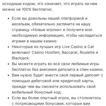
исходным кодом, что означает, что играть на нем
можно на 100% бесплатно.
Если вы довольны нашей платформой и
весельем, обязательно загляните на нашу
страницу «Новые игроки» и получите всю
необходимую информацию, чтобы насладиться
играми в нашем казино.
Некоторые из лучших игр Live Casino в Cat
включают Casino Hold’em, Baccarat, Roulette и
Blackjack.
Вы можете играть во все свои любимые игры
бесплатно без внесения депозита в спин казино.
Вам нужно будет внести свой первый депозит с
помощью дебетовой или кредитной карты,
прежде чем вы сможете использовать свой
мобильный бонусный код.
Если вы более опытный игрок, вы столкнетесь
с потрясающими бонусами, которые вам