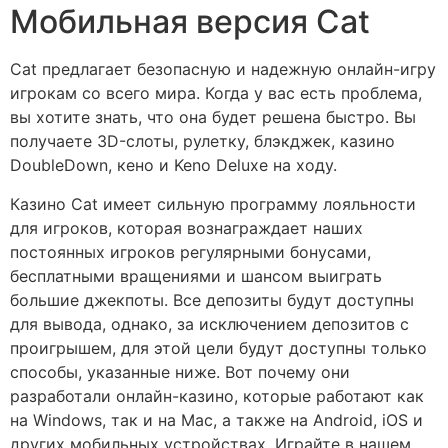
Мобильная версия Cat
Cat предлагает безопасную и надежную онлайн-игру
игрокам со всего мира. Когда у вас есть проблема,
вы хотите знать, что она будет решена быстро. Вы
получаете 3D-слоты, рулетку, блэкджек, казино
DoubleDown, кено и Keno Deluxe на ходу.
Казино Cat имеет сильную программу лояльности
для игроков, которая вознаграждает наших
постоянных игроков регулярными бонусами,
бесплатными вращениями и шансом выиграть
большие джекпоты. Все депозиты будут доступны
для вывода, однако, за исключением депозитов с
проигрышем, для этой цели будут доступны только
способы, указанные ниже. Вот почему они
разработали онлайн-казино, которые работают как
на Windows, так и на Mac, а также на Android, iOS и
других мобильных устройствах. Играйте в нашем