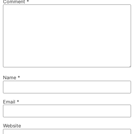
Comment
*
Name
*
Email
*
Website