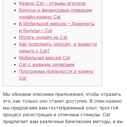
Казино Cat – отзывы игроков
Бонусы и финансовые операции
онлайн казино Cat
В Мобильной версии – Джекпоты
и бонусы – Cat
Играть онлайн на Cat
Как пополнить депозит, и вывести
деньги с Cat?
Мобильная версия Cat
Cat с живыми дилерами
Программа лояльности в казино
Cat
Мы обновим описание приложения, чтобы отразить
это, как только оно станет доступно. В спин-казино
мы предлагаем вам гостеприимный опыт, простой
процесс регистрации и отличные стимулы. Cat
предлагает вам различные банковские методы, и вы