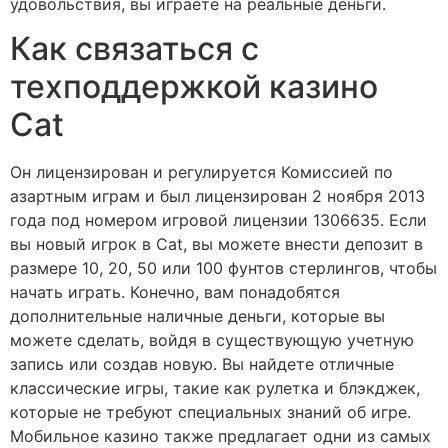
удовольствия, вы играете на реальные деньги.
Как связаться с
техподдержкой казино
Cat
Он лицензирован и регулируется Комиссией по
азартным играм и был лицензирован 2 ноября 2013
года под номером игровой лицензии 1306635. Если
вы новый игрок в Cat, вы можете внести депозит в
размере 10, 20, 50 или 100 фунтов стерлингов, чтобы
начать играть. Конечно, вам понадобятся
дополнительные наличные деньги, которые вы
можете сделать, войдя в существующую учетную
запись или создав новую. Вы найдете отличные
классические игры, такие как рулетка и блэкджек,
которые не требуют специальных знаний об игре.
Мобильное казино также предлагает одни из самых