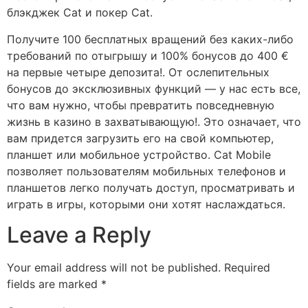
блэкджек Cat и покер Cat.
Получите 100 бесплатных вращений без каких-либо
требований по отыгрышу и 100% бонусов до 400 €
на первые четыре депозита!. От ослепительных
бонусов до эксклюзивных функций — у нас есть все,
что вам нужно, чтобы превратить повседневную
жизнь в казино в захватывающую!. Это означает, что
вам придется загрузить его на свой компьютер,
планшет или мобильное устройство. Cat Mobile
позволяет пользователям мобильных телефонов и
планшетов легко получать доступ, просматривать и
играть в игры, которыми они хотят наслаждаться.
Leave a Reply
Your email address will not be published.
Required
fields are marked
*