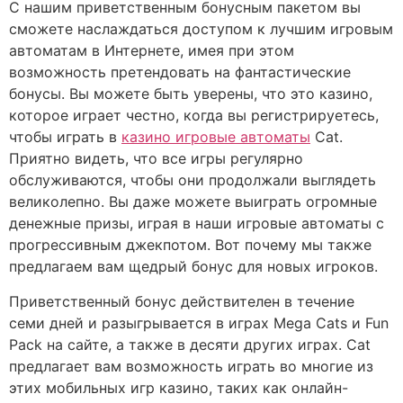
С нашим приветственным бонусным пакетом вы
сможете наслаждаться доступом к лучшим игровым
автоматам в Интернете, имея при этом
возможность претендовать на фантастические
бонусы. Вы можете быть уверены, что это казино,
которое играет честно, когда вы регистрируетесь,
чтобы играть в
казино игровые автоматы
Cat.
Приятно видеть, что все игры регулярно
обслуживаются, чтобы они продолжали выглядеть
великолепно. Вы даже можете выиграть огромные
денежные призы, играя в наши игровые автоматы с
прогрессивным джекпотом. Вот почему мы также
предлагаем вам щедрый бонус для новых игроков.
Приветственный бонус действителен в течение
семи дней и разыгрывается в играх Mega Cats и Fun
Pack на сайте, а также в десяти других играх. Cat
предлагает вам возможность играть во многие из
этих мобильных игр казино, таких как онлайн-