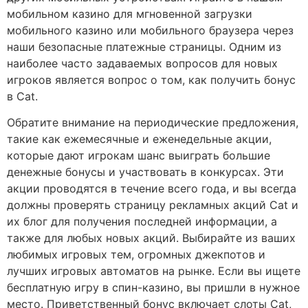
мобильном казино для мгновенной загрузки
мобильного казино или мобильного браузера через
наши безопасные платежные страницы. Одним из
наиболее часто задаваемых вопросов для новых
игроков является вопрос о том, как получить бонус
в Cat.
Обратите внимание на периодические предложения,
такие как ежемесячные и еженедельные акции,
которые дают игрокам шанс выиграть большие
денежные бонусы и участвовать в конкурсах. Эти
акции проводятся в течение всего года, и вы всегда
должны проверять страницу рекламных акций Cat и
их блог для получения последней информации, а
также для любых новых акций. Выбирайте из ваших
любимых игровых тем, огромных джекпотов и
лучших игровых автоматов на рынке. Если вы ищете
бесплатную игру в спин-казино, вы пришли в нужное
место. Приветственный бонус включает слоты Cat,