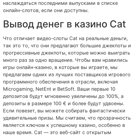
наслаждаться последними выпусками в списке
онлайн-слотов, если они доступны.
Вывод денег в казино Cat
Что отличает видео-слоты Cat на реальные деньги,
так это то, что они предлагают большие джекпоты и
прогрессивные джекпоты, которые можно выиграть
много раз за одно вращение. Чтобы вам нравились
игры онлайн-казино, в которые вы играете, мы
предлагаем одних из лучших поставщиков игрового
программного обеспечения в отрасли, включая
Microgaming, NetEnt и BetSoft. Ваши первые 10
депозитов будут мгновенно увеличены до 100%, а
депозиты в размере 100 € и более будут удвоены.
Если повезет, вы можете собирать фантастически
удивительные призы. Мы считаем, что прозрачность
является ключом к успешному казино, особенно в
наше время. Cat — это веб-сайт с открытым