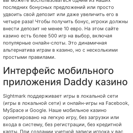
вы можете воспользоваться одним из наших
последних бонусных предложений или просто
удвоить свой депозит или даже увеличить его в
четыре раза! Чтобы получить бонус, игроки должны
внести депозит не менее 10 евро. На этом сайте
казино есть более 500 игр на выбор, включая
популярные онлайн-слоты. Это динамичная
альтернатива играм в казино, но с несколькими
простыми правилами.
Интерфейс мобильного
приложения Daddy казино
Sightmark поддерживает игры в локальной сети
(игры в локальной сети) и онлайн-игры на Facebook,
MySpace и Google. Наше мобильное казино
ориентировано на легкую игру, без загрузки или
входа в систему, без регистрации, без кредитной
карты. При создании учетной записи игрока у вас