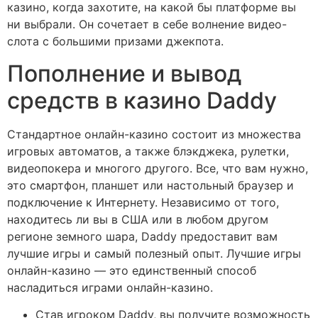
казино, когда захотите, на какой бы платформе вы
ни выбрали. Он сочетает в себе волнение видео-
слота с большими призами джекпота.
Пополнение и вывод
средств в казино Daddy
Стандартное онлайн-казино состоит из множества
игровых автоматов, а также блэкджека, рулетки,
видеопокера и многого другого. Все, что вам нужно,
это смартфон, планшет или настольный браузер и
подключение к Интернету. Независимо от того,
находитесь ли вы в США или в любом другом
регионе земного шара, Daddy предоставит вам
лучшие игры и самый полезный опыт. Лучшие игры
онлайн-казино — это единственный способ
насладиться играми онлайн-казино.
Став игроком Daddy, вы получите возможность