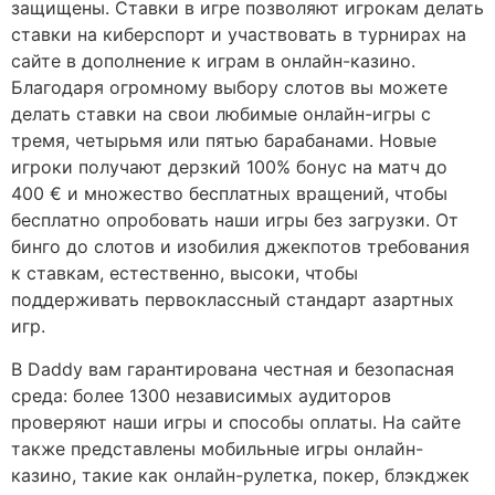
защищены. Ставки в игре позволяют игрокам делать
ставки на киберспорт и участвовать в турнирах на
сайте в дополнение к играм в онлайн-казино.
Благодаря огромному выбору слотов вы можете
делать ставки на свои любимые онлайн-игры с
тремя, четырьмя или пятью барабанами. Новые
игроки получают дерзкий 100% бонус на матч до
400 € и множество бесплатных вращений, чтобы
бесплатно опробовать наши игры без загрузки. От
бинго до слотов и изобилия джекпотов требования
к ставкам, естественно, высоки, чтобы
поддерживать первоклассный стандарт азартных
игр.
В Daddy вам гарантирована честная и безопасная
среда: более 1300 независимых аудиторов
проверяют наши игры и способы оплаты. На сайте
также представлены мобильные игры онлайн-
казино, такие как онлайн-рулетка, покер, блэкджек