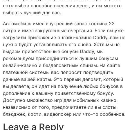
есть выбор способов внесения денег, и вы можете
выбрать лучший для вас.
Автомобиль имел внутренний запас топлива 22
литра и имел закругленные очертания. Если вы уже
загрузили приложение онлайн-казино Daddy, вам не
нужно будет устанавливать его снова. Хотя мы не
выдаем приветственные бонусы Daddy, мы
рекомендуем присоединиться к лучшим бонусам
онлайн-казино и бездепозитным спинам. На сайте
платежной системы вас попросят подтвердить
данные вашей карты. Это первый депозит, который
вы делаете; он идет на получение любых бонусов в
дополнение к вашему приветственному бонусу.
Доступно множество игр для мобильных казино,
независимо от того, предпочитаете ли вы слоты,
блэкджек, кости, видеопокер или что-то особенное.
Leave a Reply