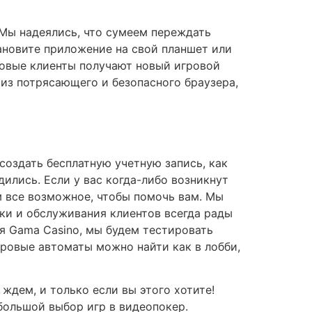
 Мы надеялись, что сумеем переждать
тановите приложение на свой планшет или
 новые клиенты получают новый игровой
 из потрясающего и безопасного браузера,
создать бесплатную учетную запись, как
ились. Если у вас когда-либо возникнут
м все возможное, чтобы помочь вам. Мы
ки и обслуживания клиентов всегда рады
я Gama Casino, мы будем тестировать
гровые автоматы можно найти как в лобби,
 ждем, и только если вы этого хотите!
 большой выбор игр в видеопокер.