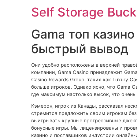
Self Storage Buck
Gama топ казино
быстрый вывод
Они удобно расположены в верхней правой
компании, Gama Casino принадлежит Gama 
Casino Rewards Group, таких как Luxury Ca
больше игроков. Однако ясно, что Gama C
где максимум настолько высок, что очень 
Кэмерон, игрок из Канады, рассказал нес
стремится предложить своим игрокам без
выигрывать крупные прогрессивные джекпо
бонусные игры. Мы лицензированы и пров
казино и поставщиков индустрии онлайн-иг