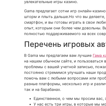
увлекательные игры казино.
Gama предлагает сотни игр онлайн-казино
шторм и плыть дальше.Но что вы делаете,
смартфон, и вы готовы играть в свои люб
опыт, которым они более чем довольны. Вы
полностью поддерживаемого на всех совр
Перечень игровых ав
В Gama мы предлагаем вам лучшие
Гама к
на нашем обычном сайте, и пользоваться 
проблемы с вашей учетной записью, пожал
постоянно стремимся улучшать наши прод
помочь вам с любыми вопросами или пробл
разные платформы, несколько игр и разли
так и на барабанах.
Единственное, о чем мы просим вас, э
У нас есть три игры, в которые мы м