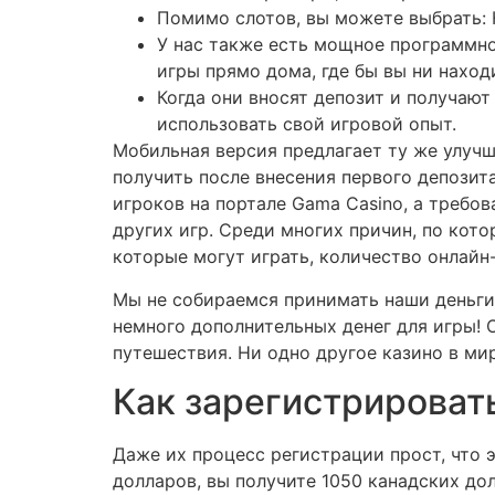
Помимо слотов, вы можете выбрать: Н
У нас также есть мощное программно
игры прямо дома, где бы вы ни наход
Когда они вносят депозит и получаю
использовать свой игровой опыт.
Мобильная версия предлагает ту же улуч
получить после внесения первого депозита
игроков на портале Gama Casino, а требо
других игр. Среди многих причин, по кот
которые могут играть, количество онлайн
Мы не собираемся принимать наши деньги
немного дополнительных денег для игры! 
путешествия. Ни одно другое казино в ми
Как зарегистрировать
Даже их процесс регистрации прост, что 
долларов, вы получите 1050 канадских до