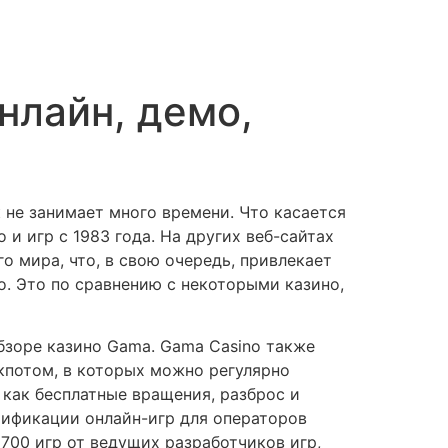
нлайн, демо,
 не занимает много времени. Что касается
и игр с 1983 года. На других веб-сайтах
го мира, что, в свою очередь, привлекает
. Это по сравнению с некоторыми казино,
обзоре казино Gama. Gama Casino также
кпотом, в которых можно регулярно
 как бесплатные вращения, разброс и
ификации онлайн-игр для операторов
 700 игр от ведущих разработчиков игр,