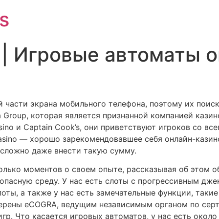
s
 | Игровые автоматы о
 части экрана мобильного телефона, поэтому их поиск
Group, которая является признанной компанией казино 
sino и Captain Cook’s, они приветствуют игроков со все
asino — хорошо зарекомендовавшее себя онлайн-казино
сложно даже внести такую ​​сумму.
колько моментов о своем опыте, рассказывая об этом 
опасную среду. У нас есть слоты с прогрессивным дже
ты, а также у нас есть замечательные функции, такие
ерены eCOGRA, ведущим независимым органом по серт
р. Что касается игровых автоматов, у нас есть около