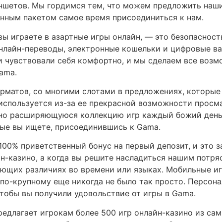
аншетов. Мы гордимся тем, что можем предложить на
нным пакетом самое время присоединиться к нам.
 вы играете в азартные игры онлайн, — это безопасно
онлайн-переводы, электронные кошельки и цифровые ва
и чувствовали себя комфортно, и мы сделаем все воз
ama.
рматов, со многими слотами в предложениях, которые 
спользуется из-за ее прекрасной возможности просма
но расширяющуюся коллекцию игр каждый божий день с 
рые вы ищете, присоединившись к Gama.
100% приветственный бонус на первый депозит, и это з
н-казино, а когда вы решите насладиться нашим пот
ающих различиях во времени или языках. Мобильные иг
 по-крупному еще никогда не было так просто. Персона
тобы вы получили удовольствие от игры в Gama.
редлагает игрокам более 500 игр онлайн-казино из сам