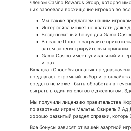
членом Casino Rewards Group, которая им
них завоевали восхищение игроков во все
Мы также предлагаем нашим игрокам
Интерфейса может не хватать даже дл
Бездепозитный бонус для Gama Casin
В сеансе.Просто загрузите приложени
затем зарегистрируйтесь и привяжит
Gama Casino имеет уникальный интер
играх.
Вкладка «Способы оплаты» предназначена д
предлагает огромный выбор игр онлайн-ка
средств не может быть обработан в течени
сыграть в один из слотов с джекпотом. З
Мы получили лицензию правительства Кюр
по азартным играм Мальты. Свирепый Ад 
хорошо развитый раздел справки, которы
Все бонусы зависят от вашей азартной иг