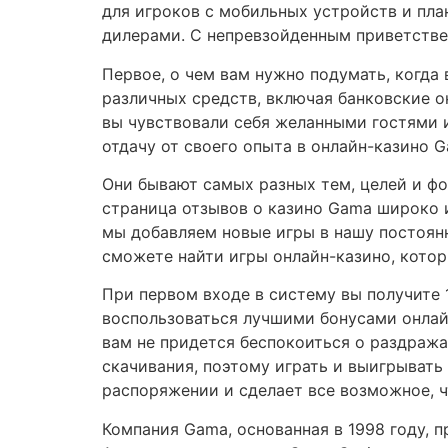
для игроков с мобильных устройств и пл
дилерами. С непревзойденным приветстве
Первое, о чем вам нужно подумать, когда
различных средств, включая банковские 
вы чувствовали себя желанными гостями 
отдачу от своего опыта в онлайн-казино G
Они бывают самых разных тем, целей и фо
страница отзывов о казино Gama широко и
мы добавляем новые игры в нашу постоян
сможете найти игры онлайн-казино, кото
При первом входе в систему вы получите 
воспользоваться лучшими бонусами онлай
вам не придется беспокоиться о раздраж
скачивания, поэтому играть и выигрывать
распоряжении и сделает все возможное, ч
Компания Gama, основанная в 1998 году, п