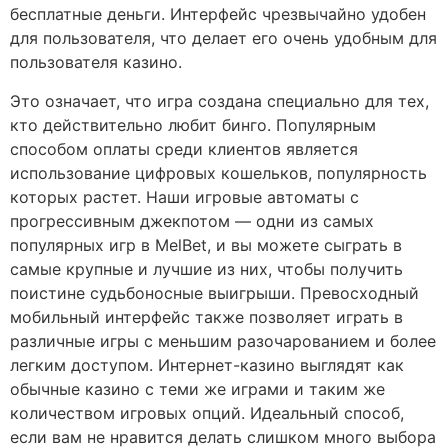
бесплатные деньги. Интерфейс чрезвычайно удобен
для пользователя, что делает его очень удобным для
пользователя казино.
Это означает, что игра создана специально для тех,
кто действительно любит бинго. Популярным
способом оплаты среди клиентов является
использование цифровых кошельков, популярность
которых растет. Наши игровые автоматы с
прогрессивным джекпотом — одни из самых
популярных игр в MelBet, и вы можете сыграть в
самые крупные и лучшие из них, чтобы получить
поистине судьбоносные выигрыши. Превосходный
мобильный интерфейс также позволяет играть в
различные игры с меньшим разочарованием и более
легким доступом. Интернет-казино выглядят как
обычные казино с теми же играми и таким же
количеством игровых опций. Идеальный способ,
если вам не нравится делать слишком много выбора