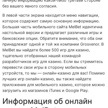
личную информацию какой-либо третьей стороне
без вашего явного согласия.
В левой части экрана находится меню навигации,
которое содержит самую основную информацию.
Большая часть мобильного сайта MelBet идентична
настольной версии и предлагает различные игры и
банковские опции. Обратите внимание, что оба они
принадлежат одной и той же компании Grosvenor. В
MelBet вы найдете более 500 игр для казино,
тщательно отобранных нашей командой
разработчиков игр для казино. Если вы стремитесь
перевести свои игры в сторону мобильных
устройств, то мы — онлайн-казино для вас! Помимо
лучших игр онлайн-казино, вы также найдете
приложение для мобильного казино, которое можно
загрузить из магазинов iTunes и Google Play.
Информация об онлайн