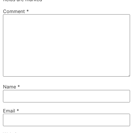
Comment
*
Name
*
Email
*