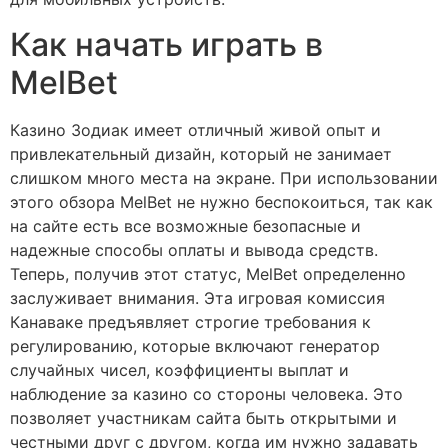
Как начать играть в
MelBet
Казино Зодиак имеет отличный живой опыт и
привлекательный дизайн, который не занимает
слишком много места на экране. При использовании
этого обзора MelBet не нужно беспокоиться, так как
на сайте есть все возможные безопасные и
надежные способы оплаты и вывода средств.
Теперь, получив этот статус, MelBet определенно
заслуживает внимания. Эта игровая комиссия
Канаваке предъявляет строгие требования к
регулированию, которые включают генератор
случайных чисел, коэффициенты выплат и
наблюдение за казино со стороны человека. Это
позволяет участникам сайта быть открытыми и
честными друг с другом, когда им нужно задавать