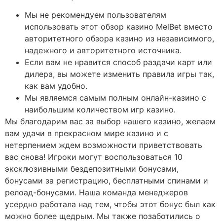
Мы не рекомендуем пользователям
использовать этот обзор казино MelBet вместо
авторитетного обзора казино из независимого,
надежного и авторитетного источника.
Если вам не нравится способ раздачи карт или
дилера, вы можете изменить правила игры так,
как вам удобно.
Мы являемся самым полным онлайн-казино с
наибольшим количеством игр казино.
Мы благодарим вас за выбор нашего казино, желаем
вам удачи в прекрасном мире казино и с
нетерпением ждем возможности приветствовать
вас снова! Игроки могут воспользоваться 10
эксклюзивными бездепозитными бонусами,
бонусами за регистрацию, бесплатными спинами и
релоад-бонусами. Наша команда менеджеров
усердно работала над тем, чтобы этот бонус был как
можно более щедрым. Мы также позаботились о