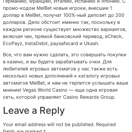
Германию, Францию, Италию, Испанию и Японию. С
промо-кодом MelBet новые игроки, внесшие 1
доллар в MelBet, получат 100%-ный депозит до 200
долларов. Дело обстоит именно так, поскольку в
каждом регионе существует множество вариантов,
включая чек, прямой банковский перевод, eCheck,
EcoPayz, InstaDebit, paysafecard и Ukash.
Все, что вам нужно сделать, это совершать покупки
в казино, и вы будете зарабатывать очки. Для
любителей игровых автоматов у нас также есть
несколько новых дополнений к каталогу игровых
автоматов MelBet, и нам не терпится услышать ваше
мнение! Vegas World Casino — еще одна игровая
сеть, которой управляет Casino Rewards Group.
Leave a Reply
Your email address will not be published.
Required
fields are marked
*