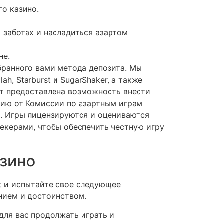
го казино.
 заботах и насладиться азартом
не.
бранного вами метода депозита. Мы
, Starburst и SugarShaker, а также
дет предоставлена возможность внести
зию от Комиссии по азартным играм
с. Игры лицензируются и оцениваются
екерами, чтобы обеспечить честную игру
азино
t и испытайте свое следующее
нием и достоинством.
 для вас продолжать играть и