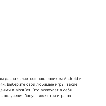
ы давно являетесь поклонником Android и
ьги. Выберите свои любимые игры, такие
еньги в MostBet. Это включает в себя
в получения бонуса является игра на