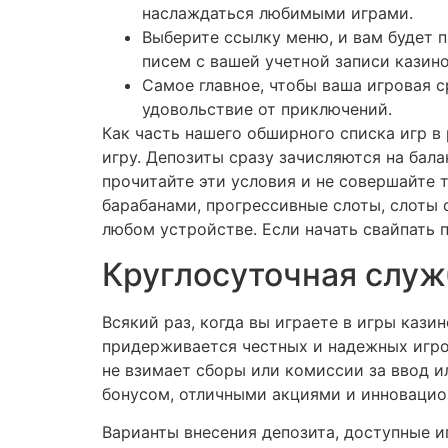
наслаждаться любимыми играми.
Выберите ссылку меню, и вам будет 
писем с вашей учетной записи казино
Самое главное, чтобы ваша игровая 
удовольствие от приключений.
Как часть нашего обширного списка игр в
игру. Депозиты сразу зачисляются на бал
прочитайте эти условия и не совершайте т
барабанами, прогрессивные слоты, слоты 
любом устройстве. Если начать свайпать п
Круглосуточная служ
Всякий раз, когда вы играете в игры кази
придерживается честных и надежных игров
не взимает сборы или комиссии за ввод и
бонусом, отличными акциями и инновацио
Варианты внесения депозита, доступные и