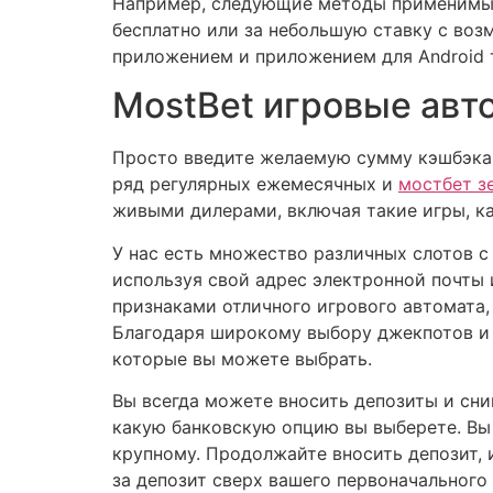
Например, следующие методы применимы к
бесплатно или за небольшую ставку с во
приложением и приложением для Android т
MostBet игровые авто
Просто введите желаемую сумму кэшбэка н
ряд регулярных ежемесячных и
мостбет з
живыми дилерами, включая такие игры, как
У нас есть множество различных слотов с 
используя свой адрес электронной почты 
признаками отличного игрового автомата,
Благодаря широкому выбору джекпотов и 
которые вы можете выбрать.
Вы всегда можете вносить депозиты и сни
какую банковскую опцию вы выберете. Вы 
крупному. Продолжайте вносить депозит, 
за депозит сверх вашего первоначального