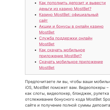
Как пополнить депозит и вывести
деньги из казино MostBet?
Казино MostBet: официальный
сайт
Акции и бонусы в онлайн казино
MostBet
Служба поддержки онлайн
MostBet
Как скачать мобильное
приложение MostBet?
Скачать мобильное приложение
MostBet
Предпочитаете ли вы, чтобы ваши мобиль
iOS, MostBet поможет вам. Видеопокеры –
как слоты, видеопокер, блэкджек, рулетка
отслеживание бонусного кода MostBet Spo
сайте и получение полной суммы депозита