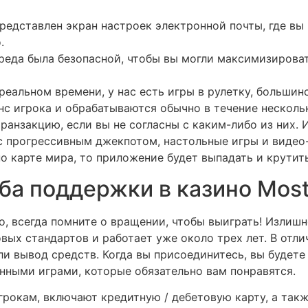
представлен экран настроек электронной почты, где в
.
среда была безопасной, чтобы вы могли максимизироват
 реальном времени, у нас есть игры в рулетку, больши
анс игрока и обрабатываются обычно в течение нескол
ранзакцию, если вы не согласны с каким-либо из них. И
с прогрессивным джекпотом, настольные игры и видео-
о карте мира, то приложение будет выпадать и крутит
ба поддержки в казино Mos
но, всегда помните о вращении, чтобы выиграть! Излишн
ых стандартов и работает уже около трех лет. В отли
ли вывод средств. Когда вы присоединитесь, вы буде
нными играми, которые обязательно вам понравятся.
грокам, включают кредитную / дебетовую карту, а та