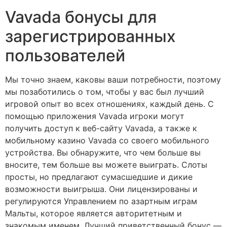
Vavada бонусы для
зарегистрированных
пользователей
Мы точно знаем, каковы ваши потребности, поэтому
мы позаботились о том, чтобы у вас был лучший
игровой опыт во всех отношениях, каждый день. С
помощью приложения Vavada игроки могут
получить доступ к веб-сайту Vavada, а также к
мобильному казино Vavada со своего мобильного
устройства. Вы обнаружите, что чем больше вы
вносите, тем больше вы можете выиграть. Слоты
просты, но предлагают сумасшедшие и дикие
возможности выигрыша. Они лицензированы и
регулируются Управлением по азартным играм
Мальты, которое является авторитетным и
знакомым именем. Лучший приветственный бонус —