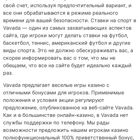
свой счет, используя предпочтительный вариант, и
все они обрабатываются в режиме реального
времени для вашей безопасности. Ставки на спорт в
Vavada — один из самых захватывающих аспектов
сайта, где игроки могут делать ставки на футбол,
баскетбол, теннис, американский футбол и другие
виды спорта. Это не должно обескураживать вас, а
скорее информировать вас о том, что мы не
обещаем, что все на сайте будет идеально каждый
раз.
Vavada предлагает веселые игры казино с
отличными бонусами для игроков. Применимые
положения и условия акции регулируют
предложение, опубликованное на веб-сайте Vavada.
Как и в большинстве онлайн-казино, в Vavada нет
службы поддержки по телефону. Мы рады
возможности предложить нашим игрокам казино
полнофункциональный 100% приветственный бонус,