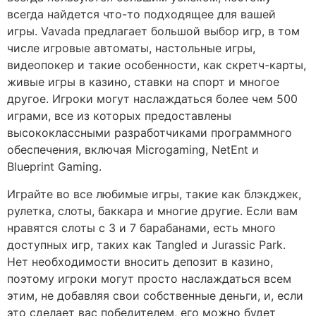
всегда найдется что-то подходящее для вашей
игры. Vavada предлагает большой выбор игр, в том
числе игровые автоматы, настольные игры,
видеопокер и такие особенности, как скретч-карты,
живые игры в казино, ставки на спорт и многое
другое. Игроки могут наслаждаться более чем 500
играми, все из которых предоставлены
высококлассными разработчиками программного
обеспечения, включая Microgaming, NetEnt и
Blueprint Gaming.
Играйте во все любимые игры, такие как блэкджек,
рулетка, слоты, баккара и многие другие. Если вам
нравятся слоты с 3 и 7 барабанами, есть много
доступных игр, таких как Tangled и Jurassic Park.
Нет необходимости вносить депозит в казино,
поэтому игроки могут просто наслаждаться всем
этим, не добавляя свои собственные деньги, и, если
это сделает вас победителем, его можно будет