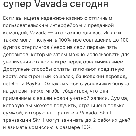
супер Vavada сегодня
Если вы ищете надежное казино с отличным
пользовательским интерфейсом и преданной
командой, Vavada — это казино для вас. Игроки
также могут получить 100%-ное совпадение до 100
фунтов стерлингов / евро на свои первые пять
депозитов, которые затем можно использовать для
увеличения ставок в игре перед обналичиванием.
Доступные способы оплаты включают кредитную
карту, электронный кошелек, банковский перевод,
neteller и PayPal. Ознакомьтесь с условиями бонуса
на депозит ниже, чтобы убедиться, что они
применимы к вашей новой учетной записи. Сумма,
которую вы можете получить, ограничена только
суммой, которую вы тратите в Vavada. Skrill —
транзакции Skrill могут занимать до 2 рабочих дней
и взимать комиссию в размере 10%.