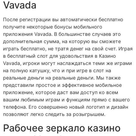
Vavada
После регистрации вы автоматически бесплатно
получите некоторые бонусы мобильного
приложения Vavada. В большинстве случаев это
дополнительная сумма, на которую вы сможете
играть бесплатно, не тратя денег на свой счет. Играя
в бесплатный слот для удовольствия в Казино
Vavada, игроки могут наслаждаться теми же играми
на полную катушку, что и при игре в слот на
реальные деньги на реальные деньги. Мы также
представили простое и эффективное мобильное
приложение, которое даст вам доступ ко всем
вашим любимым играм и функциям прямо с вашего
телефона. Его совершенно новый логотип и дизайн
позволяют легко следить за розыгрышем.
Рабочее зеркало казино