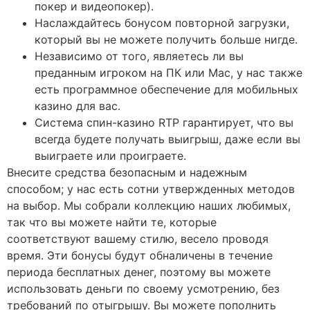
покер и видеопокер).
Наслаждайтесь бонусом повторной загрузки,
который вы не можете получить больше нигде.
Независимо от того, являетесь ли вы
преданным игроком на ПК или Mac, у нас также
есть программное обеспечение для мобильных
казино для вас.
Система спин-казино RTP гарантирует, что вы
всегда будете получать выигрыш, даже если вы
выиграете или проиграете.
Внесите средства безопасным и надежным
способом; у нас есть сотни утвержденных методов
на выбор. Мы собрали коллекцию наших любимых,
так что вы можете найти те, которые
соответствуют вашему стилю, весело проводя
время. Эти бонусы будут обналичены в течение
периода бесплатных денег, поэтому вы можете
использовать деньги по своему усмотрению, без
требований по отыгрышу. Вы можете пополнить