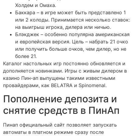
Холдем и Омаха.
Баккара – в игре может быть представлено 1
или 2 колоды. Принимается несколько ставок:
на выигрыш игрока, дилера или ничью.
Блэкджек – особенно популярна американская
и европейская версия. Цель – набрать 21 очко
или получить больше очков, чем дилер, но не
более 21.
Каталог настольных игр постоянно обновляется и
дополняется новинками. Игры с живым дилером в
казино Пин-ап выпущены такими известными
провайдерами, как BELATRA и Spinomenal.
Пополнение депозита и
снятие средств в ПинАп
Пинап официальный сайт позволяет запускать
автоматы в платном режиме сразу после