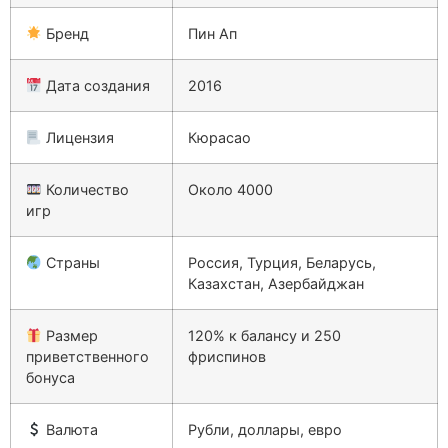
Бренд
Пин Ап
Дата создания
2016
Лицензия
Кюрасао
Количество
Около 4000
игр
Страны
Россия, Турция, Беларусь,
Казахстан, Азербайджан
Размер
120% к балансу и 250
приветственного
фриспинов
бонуса
Валюта
Рубли, доллары, евро