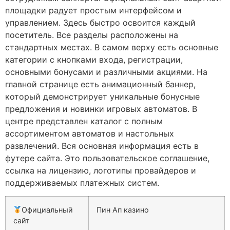
площадки радует простым интерфейсом и
управлением. Здесь быстро освоится каждый
посетитель. Все разделы расположены на
стандартных местах. В самом верху есть основные
категории с кнопками входа, регистрации,
основными бонусами и различными акциями. На
главной странице есть анимационный баннер,
который демонстрирует уникальные бонусные
предложения и новинки игровых автоматов. В
центре представлен каталог с полным
ассортиментом автоматов и настольных
развлечений. Вся основная информация есть в
футере сайта. Это пользовательское соглашение,
ссылка на лицензию, логотипы провайдеров и
поддерживаемых платежных систем.
Официальный
Пин Ап казино
сайт