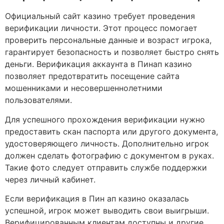
Официальный сайт казино требует проведения
верификации личности. Этот процесс помогает
проверить персональные данные и возраст игрока,
гарантирует безопасность и позволяет быстро снять
деньги. Верификация аккаунта в Пинап казино
позволяет предотвратить посещение сайта
мошенниками и несовершеннолетними
пользователями.
Для успешного прохождения верификации нужно
предоставить скан паспорта или другого документа,
удостоверяющего личность. Дополнительно игрок
должен сделать фотографию с документом в руках.
Такие фото следует отправить службе поддержки
через личный кабинет.
Если верификация в Пин ап казино оказалась
успешной, игрок может выводить свои выигрыши.
Верифицированным клиентам доступны и другие