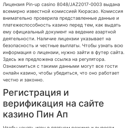
Лицензия Pin-up casino 8048/JAZ2017-0003 выдана
всемирно известной комиссией Кюрасао. Комиссия
внимательно проверила представленные данные и
платежеспособность казино перед тем, как выдать
ему официальный документ на ведение азартной
деятельности. Наличие лицензии указывает на
безопасность и честные выплаты. Чтобы узнать всю
информация о лицензии, нужно зайти в футер сайта.
Здесь же предложена ссылка на регулятора.
Ознакомиться с такими данными могут все гости
онлайн казино, чтобы убедиться, что оно работает
честно и законно.
Регистрация и
верификация на сайте
казино Пин Ап
Чтобы начать игру в платном режиме и вывести