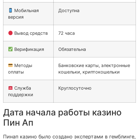
Мобильная
Доступна
версия
Вывод средств
72 часа
Верификация
Обязательна
Методы
Банковские карты, электронные
оплаты
кошельки, криптокошельки
Служба
Круглосуточно
поддержки
Дата начала работы казино
Пин Ап
Пинап казино было создано экспертами в гемблинге,