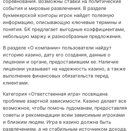
соревнования. Возможны ставки на политические
события и мировые развлечения. В разделе
букмекерской конторы игрок найдет полезную
информацию, описывающую ключевые термины и
понятия. БК предлагает выгодные коэффициентами,
небольшую маржу и разнообразные предложения.
В разделе «О компании» пользователи найдут
историю казино, дату его создания, данные о
лицензии и органе, предоставившем ее. Наличие
лицензии указывает на надежность казино, а также
выполнение финансовых обязательств перед
клиентами.
Категория «Ответственная игра» посвящена
проблеме азартной зависимости. Казино делает все
возможное, чтобы помочь лудоманам, предоставляя
советы и рекомендации всем зависимым игроками
и близким людям. Игра в казино должна быть
развлечением, а не стабильным источником дохода.