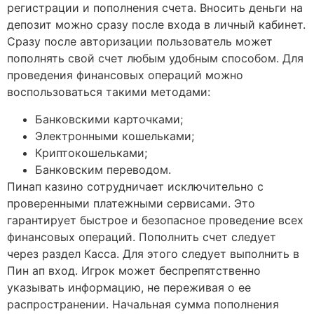
регистрации и пополнения счета. Вносить деньги на
депозит можно сразу после входа в личный кабинет.
Сразу после авторизации пользователь может
пополнять свой счет любым удобным способом. Для
проведения финансовых операций можно
воспользоваться такими методами:
Банковскими карточками;
Электронными кошельками;
Криптокошельками;
Банковским переводом.
Пинап казино сотрудничает исключительно с
проверенными платежными сервисами. Это
гарантирует быстрое и безопасное проведение всех
финансовых операций. Пополнить счет следует
через раздел Касса. Для этого следует выполнить в
Пин ап вход. Игрок может беспрепятственно
указывать информацию, не переживая о ее
распространении. Начальная сумма пополнения