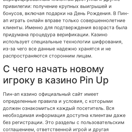
привилегии: получение крупных выигрышей и
бонусов, включая подарки на День Рождения. В Пин-
ап играть онлайн вправе только совершеннолетние
клиенты. Именно для подтверждения возраста была
придумана процедура верификации. Казино
использует специальные технологии шифрования,
из-за чего все данные надежно хранятся и не
распространяются сторонним лицам.
С чего начать новому
игроку в казино Pin Up
Пин-ап казино официальный сайт имеет
определенные правила и условия, с которыми
должен ознакомиться каждый посетитель. Вся
необходимая информация доступна клиентам даже
без регистрации. Это разделы с пользовательским
соглашением, ответственной игрой и другая