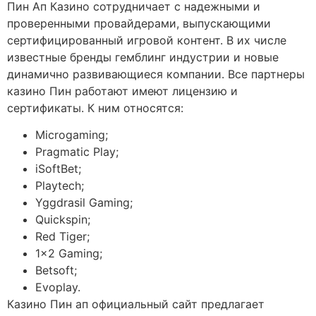
Пин Ап Казино сотрудничает с надежными и
проверенными провайдерами, выпускающими
сертифицированный игровой контент. В их числе
известные бренды гемблинг индустрии и новые
динамично развивающиеся компании. Все партнеры
казино Пин работают имеют лицензию и
сертификаты. К ним относятся:
Microgaming;
Pragmatic Play;
iSoftBet;
Playtech;
Yggdrasil Gaming;
Quickspin;
Red Tiger;
1×2 Gaming;
Betsoft;
Evoplay.
Казино Пин ап официальный сайт предлагает