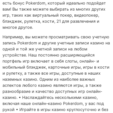
есть бонус Pokerdom, который идеально подойдет
вам! Вы также можете выбирать из многих других
игр, таких как виртуальный покер, видеопокер,
блэкджек, рулетка, кости, 21 для развлечения и
многое другое.
Например, вы можете просматривать свою учетную
запись Pokerdom и другие учетные записи казино на
одной и той же учетной записи на любом
устройстве. Наш постоянно расширяющийся
портфель игр включает в себя слоты, онлайн- и
мобильный блэкджек, карточные игры, игры в кости
и рулетку, а также все игры, доступные в наших
наземных казино. Одним из наиболее важных
аспектов любого казино являются игры, а также
разнообразие и качество доступных игр онлайн-
казино. • Наслаждайтесь несколькими казино,
включая наше онлайн-казино Pokerdom, у вас под
рукой • Играйте в игры казино круглосуточно и без