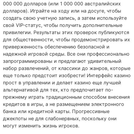
000 000 долларов (или 1 000 000 австралийских
долларов). Играйте на ходу или на досуге, чтобы
создать свою учетную запись, а затем используйте
свой VIP-статус, чтобы получить дополнительные
привилегии. Результаты этих проверок публикуются
для общественности, чтобы продемонстрировать их
приверженность обеспечению безопасной и
надежной игровой среды. Все они профессионально
запрограммированы и предлагают удивительный
набор развлечений, от классики до жанров, которые
еще только предстоит изобрести! Интерфейс казино
прост в управлении и делает казино еще лучшей
альтернативой для тех, кто предпочитает по-
прежнему играть традиционным способом внесения
кредитов в игры, а не размещением электронного
банка или кредитной карты. Прогрессивные
джекпоты не для слабонервных, поскольку они
могут изменить жизнь игроков.