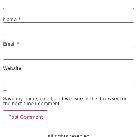
Name
*
Email
*
Website
Save my name, email, and website in this browser for
the next time I comment.
All rights reserved