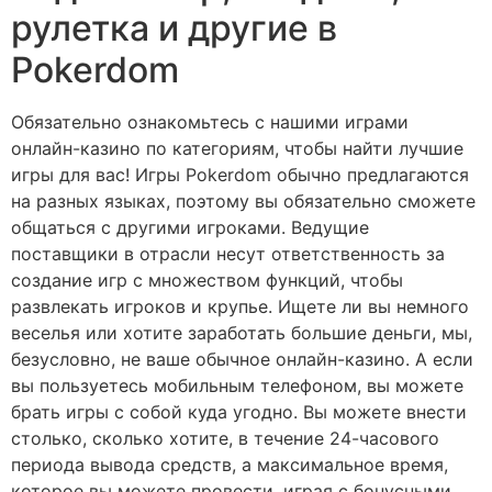
рулетка и другие в
Pokerdom
Обязательно ознакомьтесь с нашими играми
онлайн-казино по категориям, чтобы найти лучшие
игры для вас! Игры Pokerdom обычно предлагаются
на разных языках, поэтому вы обязательно сможете
общаться с другими игроками. Ведущие
поставщики в отрасли несут ответственность за
создание игр с множеством функций, чтобы
развлекать игроков и крупье. Ищете ли вы немного
веселья или хотите заработать большие деньги, мы,
безусловно, не ваше обычное онлайн-казино. А если
вы пользуетесь мобильным телефоном, вы можете
брать игры с собой куда угодно. Вы можете внести
столько, сколько хотите, в течение 24-часового
периода вывода средств, а максимальное время,
которое вы можете провести, играя с бонусными