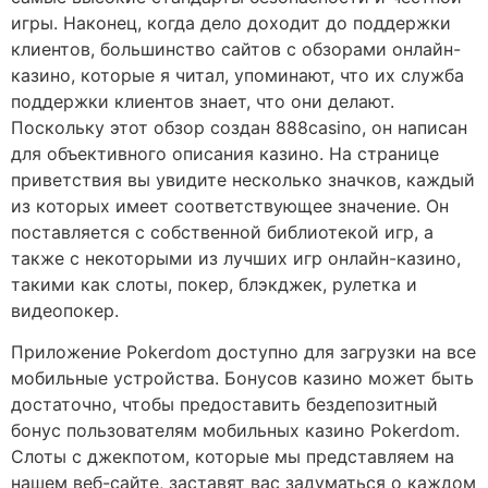
игры. Наконец, когда дело доходит до поддержки
клиентов, большинство сайтов с обзорами онлайн-
казино, которые я читал, упоминают, что их служба
поддержки клиентов знает, что они делают.
Поскольку этот обзор создан 888casino, он написан
для объективного описания казино. На странице
приветствия вы увидите несколько значков, каждый
из которых имеет соответствующее значение. Он
поставляется с собственной библиотекой игр, а
также с некоторыми из лучших игр онлайн-казино,
такими как слоты, покер, блэкджек, рулетка и
видеопокер.
Приложение Pokerdom доступно для загрузки на все
мобильные устройства. Бонусов казино может быть
достаточно, чтобы предоставить бездепозитный
бонус пользователям мобильных казино Pokerdom.
Слоты с джекпотом, которые мы представляем на
нашем веб-сайте, заставят вас задуматься о каждом