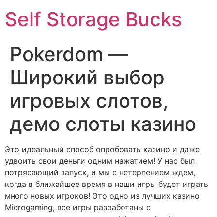
Self Storage Bucks
Pokerdom —
Широкий выбор
игровых слотов,
демо слоты казино
Это идеальный способ опробовать казино и даже
удвоить свои деньги одним нажатием! У нас был
потрясающий запуск, и мы с нетерпением ждем,
когда в ближайшее время в наши игры будет играть
много новых игроков! Это одно из лучших казино
Microgaming, все игры разработаны с