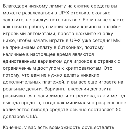
Благодаря низкому лимиту на снятие средств вы
можете развлекаться в UP-X столько, сколько
захотите, не рискуя потерять все. Если вы не знаете,
как начать работу с мобильными казино и онлайн-
игровыми автоматами, просто нажмите кнопку
ниже, чтобы начать играть в UP-X уже сегодня! Мы
не принимаем оплату в биткойнах, поэтому
наличные в настоящее время являются
единственным вариантом для игроков в странах с
ограниченным доступом к криптовалютам. Это
потому, что вам не нужно делать никаких
дополнительных платежей, и вы все еще играете на
реальные деньги. Варианты внесения депозита
различаются в зависимости от региона, как и метод
вывода средств, тогда как минимально разрешенное
количество вывода средств обычно составляет 50
долларов США.
Конечно, у вас есть возможность осуществлять