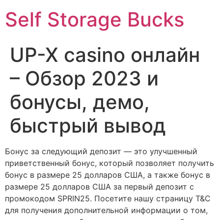
Self Storage Bucks
UP-X casino онлайн
– Обзор 2023 и
бонусы, демо,
быстрый вывод
Бонус за следующий депозит — это улучшенный
приветственный бонус, который позволяет получить
бонус в размере 25 долларов США, а также бонус в
размере 25 долларов США за первый депозит с
промокодом SPRIN25. Посетите нашу страницу T&C
для получения дополнительной информации о том,