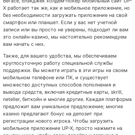
Вегасе, блэкджек холдем-покер Мобильный сайт UP-
X работает так же, как и мобильное приложение, но
без необходимости загружать приложение на свой
смартфон или планшет. Если у вас нет учетной
записи или вы просто не уверены, подходит ли вам
это онлайн-казино, мы настоятельно рекомендуем
вам начать с них.
Также, для вашего удобства, мы обеспечиваем
круглосуточную работу специальной службы
поддержки. Вы можете играть в эти игры на своем
мобильном телефоне или ПК, и существует
множество доступных способов пополнения и
вывода средств, включая кредитные карты, skrill,
neteller, биткойн и многие другие. Каждая платформа
предложит вам уникальное предложение; многие
казино предлагают бонус на депозит при
регистрации нового игрока. Чтобы загрузить
мобильное приложение UP-X, просто нажмите на