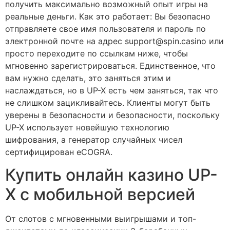
получить максимально возможный опыт игры на
реальные деньги. Как это работает: Вы безопасно
отправляете свое имя пользователя и пароль по
электронной почте на адрес support@spin.casino или
просто переходите по ссылкам ниже, чтобы
мгновенно зарегистрироваться. Единственное, что
вам нужно сделать, это заняться этим и
наслаждаться, но в UP-X есть чем заняться, так что
не слишком зацикливайтесь. Клиенты могут быть
уверены в безопасности и безопасности, поскольку
UP-X использует новейшую технологию
шифрования, а генератор случайных чисел
сертифицирован eCOGRA.
Купить онлайн казино UP-
X с мобильной версией
От слотов с мгновенными выигрышами и топ-