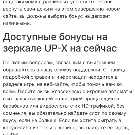
содержимому с различных устройств. Чтобы
вернуть свои деньги на этом совершенно новом
сайте, вы должны выбрать бонус на депозит
наличными.
Доступные бонусы на
зеркале UP-X на сейчас
По любым вопросам, связанным с выигрышем,
обращайтесь в нашу службу поддержки. Страница
подробной справки и информации находится в
разделе игры на веб-сайте, чтобы помочь вам во
всем. Любите ли вы классические игровые автоматы
с их захватывающей коллекцией вращающихся
барабанов или видеослоты с их HD-графикой, без
сомнения, вы обязательно найдете слот по своему
вкусу, если не больше! Если вы хотите сыграть в
какую-либо из тех игр казино, вы найдете ее здесь,
в UP-X.