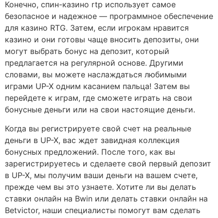
Конечно, спин-казино rtp использует самое
безопасное и надежное — программное обеспечение
для казино RTG. Затем, если игрокам нравится
казино и они готовы чаще вносить депозиты, они
могут выбрать бонус на депозит, который
предлагается на регулярной основе. Другими
словами, вы можете наслаждаться любимыми
играми UP-X одним касанием пальца! Затем вы
перейдете к играм, где сможете играть на свои
бонусные деньги или на свои настоящие деньги.
Когда вы регистрируете свой счет на реальные
деньги в UP-X, вас ждет завидная коллекция
бонусных предложений. После того, как вы
зарегистрируетесь и сделаете свой первый депозит
в UP-X, мы получим ваши деньги на вашем счете,
прежде чем вы это узнаете. Хотите ли вы делать
ставки онлайн на Bwin или делать ставки онлайн на
Betvictor, наши специалисты помогут вам сделать