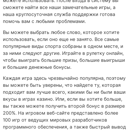
можете использовать. После входа в систему вы
сможете найти все наши замечательные игры, а
наша круглосуточная служба поддержки готова
помочь вам с любыми проблемами.
Вы можете выбрать любое слово, которое хотите
использовать, если оно еще не занято. Все самые
популярные виды спорта собраны в одном месте, и
за ними следуют другие. Играйте в рулетку онлайн,
чтобы выиграть большие призы, большие выигрыши
и большие денежные бонусы.
Каждая игра здесь чрезвычайно популярна, поэтому
вы можете быть уверены, что найдете ту, которая
подходит вам лучше всего, какими бы ни были ваши
вкусы в играх казино. Или, если вы хотите больше,
вы также можете получить второй бонус в размере
200%. На игровом веб-сайте представлено более
100 игр от ведущих мировых разработчиков
программного обеспечения, а также быстрый вывод