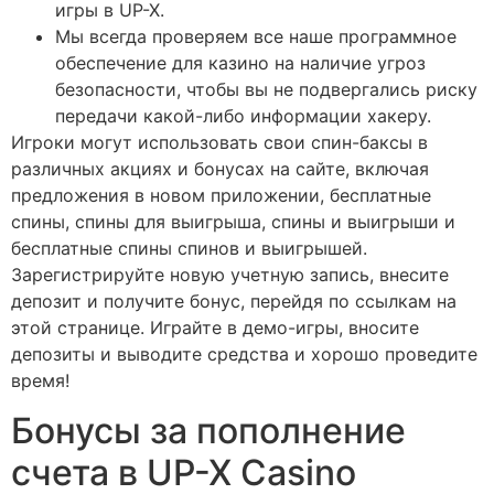
игры в UP-X.
Мы всегда проверяем все наше программное
обеспечение для казино на наличие угроз
безопасности, чтобы вы не подвергались риску
передачи какой-либо информации хакеру.
Игроки могут использовать свои спин-баксы в
различных акциях и бонусах на сайте, включая
предложения в новом приложении, бесплатные
спины, спины для выигрыша, спины и выигрыши и
бесплатные спины спинов и выигрышей.
Зарегистрируйте новую учетную запись, внесите
депозит и получите бонус, перейдя по ссылкам на
этой странице. Играйте в демо-игры, вносите
депозиты и выводите средства и хорошо проведите
время!
Бонусы за пополнение
счета в UP-X Casino