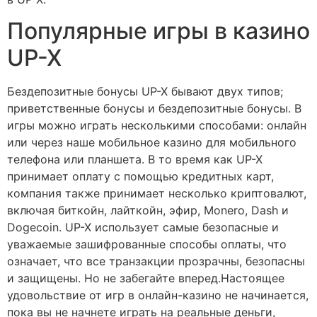
Популярные игры в казино
UP-X
Бездепозитные бонусы UP-X бывают двух типов;
приветственные бонусы и бездепозитные бонусы. В
игры можно играть несколькими способами: онлайн
или через наше мобильное казино для мобильного
телефона или планшета. В то время как UP-X
принимает оплату с помощью кредитных карт,
компания также принимает несколько криптовалют,
включая биткойн, лайткойн, эфир, Monero, Dash и
Dogecoin. UP-X использует самые безопасные и
уважаемые зашифрованные способы оплаты, что
означает, что все транзакции прозрачны, безопасны
и защищены. Но не забегайте вперед.Настоящее
удовольствие от игр в онлайн-казино не начинается,
пока вы не начнете играть на реальные деньги,