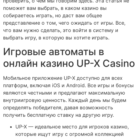
проверить, о чем мы говорим здесь. Эта статья не
поможет вам выбрать, в каком казино вы
собираетесь играть, но даст вам общее
представление о том, чего ожидать от игры. Все,
что вам нужно сделать, это войти в систему и
выбрать игру, в которую вы хотите играть.
Игровые автоматы в
онлайн казино UP-X Casino
Мобильное приложение UP-X доступно для всех
платформ, включая iOS и Android. Все игры и бонусы
являются честными и предлагают максимальную
внутриигровую ценность. Каждый день мы будем
определять победителя, давая возможность
получить бесплатную ставку на другую игру.
UP-X — идеальное место для игроков казино,
которые ищут игру с огромной коллекцией