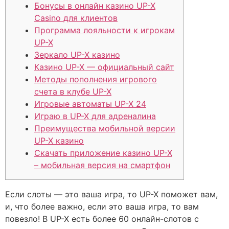
Бонусы в онлайн казино UP-X
Casino для клиентов
Программа лояльности к игрокам
UP-X
Зеркало UP-X казино
Казино UP-X — официальный сайт
Методы пополнения игрового
счета в клубе UP-X
Игровые автоматы UP-X 24
Играю в UP-X для адреналина
Преимущества мобильной версии
UP-X казино
Скачать приложение казино UP-X
– мобильная версия на смартфон
Если слоты — это ваша игра, то UP-X поможет вам,
и, что более важно, если это ваша игра, то вам
повезло! В UP-X есть более 60 онлайн-слотов с