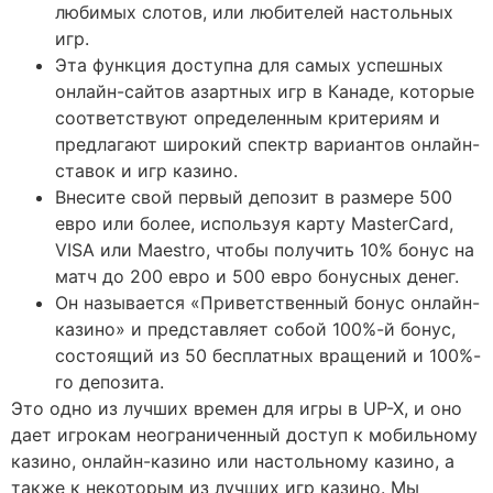
любимых слотов, или любителей настольных
игр.
Эта функция доступна для самых успешных
онлайн-сайтов азартных игр в Канаде, которые
соответствуют определенным критериям и
предлагают широкий спектр вариантов онлайн-
ставок и игр казино.
Внесите свой первый депозит в размере 500
евро или более, используя карту MasterCard,
VISA или Maestro, чтобы получить 10% бонус на
матч до 200 евро и 500 евро бонусных денег.
Он называется «Приветственный бонус онлайн-
казино» и представляет собой 100%-й бонус,
состоящий из 50 бесплатных вращений и 100%-
го депозита.
Это одно из лучших времен для игры в UP-X, и оно
дает игрокам неограниченный доступ к мобильному
казино, онлайн-казино или настольному казино, а
также к некоторым из лучших игр казино. Мы