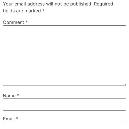
Your email address will not be published.
Required
fields are marked
*
Comment
*
Name
*
Email
*