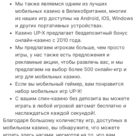
Мы также являемся одним из лучших
мобильных казино в Великобритании, многие
из наших игр доступны на Android, IOS, Windows
и других портативных устройствах.
Казино UP-X предлагает бездепозитный бонус
онлайн-казино с 2010 года.
Мы предлагаем игрокам больше, чем просто
игры, у нас также есть предложения и
рекламные акции, чтобы развлечь вас, и мы
предлагаем на выбор более 500 онлайн-игр и
игр для мобильных казино.
Если вы мобильный геймер, вам понравится
набор мобильных игр UP-X!
С вашим спин-казино без депозита вы можете
играть в любой игровой автомат бесплатно и
наслаждаться каждой секундой!.
Благодаря большому количеству игр, доступных в
мобильном казино, вы обнаружите, что можете
играть здесь часами, несмотря на то, что вам