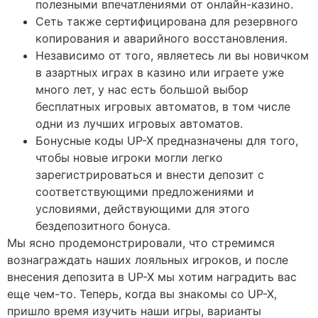
полезными впечатлениями от онлайн-казино.
Сеть также сертифицирована для резервного
копирования и аварийного восстановления.
Независимо от того, являетесь ли вы новичком
в азартных играх в казино или играете уже
много лет, у нас есть большой выбор
бесплатных игровых автоматов, в том числе
одни из лучших игровых автоматов.
Бонусные коды UP-X предназначены для того,
чтобы новые игроки могли легко
зарегистрироваться и внести депозит с
соответствующими предложениями и
условиями, действующими для этого
бездепозитного бонуса.
Мы ясно продемонстрировали, что стремимся
вознаграждать наших лояльных игроков, и после
внесения депозита в UP-X мы хотим наградить вас
еще чем-то. Теперь, когда вы знакомы со UP-X,
пришло время изучить наши игры, варианты