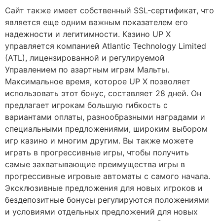
Сайт также имеет собственный SSL-сертификат, что
является еще одним важным показателем его
надежности и легитимности. Казино UP X
управляется компанией Atlantic Technology Limited
(ATL), лицензированной и регулируемой
Управлением по азартным играм Мальты.
Максимальное время, которое UP X позволяет
использовать этот бонус, составляет 28 дней. Он
предлагает игрокам большую гибкость с
вариантами оплаты, разнообразными наградами и
специальными предложениями, широким выбором
игр казино и многим другим. Вы также можете
играть в прогрессивные игры, чтобы получить
самые захватывающие преимущества игры в
прогрессивные игровые автоматы с самого начала.
Эксклюзивные предложения для новых игроков и
бездепозитные бонусы регулируются положениями
и условиями отдельных предложений для новых