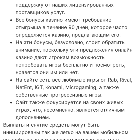
поддержку от наших лицензированных
поставщиков услуг.
Все бонусы казино имеют требование
отыгрыша в течение 90 дней, которое часто
определяется казино, предлагающим его.
На эти бонусы, безусловно, стоит обратить
внимание, поскольку эти предложения онлайн-
казино дают игрокам возможность
попробовать игры бесплатно и посмотреть,
нравятся они им или нет.
На сайте есть все любимые игры от Rab, Rival,
NetEnt, IGT, Konami, Microgaming, а также
собственные прогрессивные игры.
Сайт также фокусируется на своих живых
играх, что, несомненно, является отличным
дополнением.
Выплаты и снятие средств могут быть
инициированы так же легко на вашем мобильном
устройстве, как и на вашем компьютере, и вы