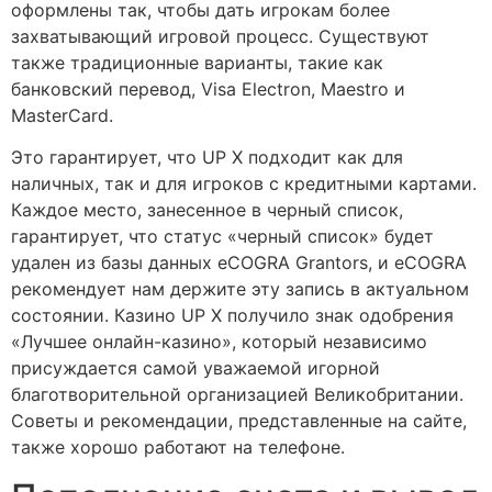
оформлены так, чтобы дать игрокам более
захватывающий игровой процесс. Существуют
также традиционные варианты, такие как
банковский перевод, Visa Electron, Maestro и
MasterCard.
Это гарантирует, что UP X подходит как для
наличных, так и для игроков с кредитными картами.
Каждое место, занесенное в черный список,
гарантирует, что статус «черный список» будет
удален из базы данных eCOGRA Grantors, и eCOGRA
рекомендует нам держите эту запись в актуальном
состоянии. Казино UP X получило знак одобрения
«Лучшее онлайн-казино», который независимо
присуждается самой уважаемой игорной
благотворительной организацией Великобритании.
Советы и рекомендации, представленные на сайте,
также хорошо работают на телефоне.