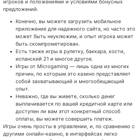
игроков и положениями и условиями бонусных
предложений.
Конечно, вы можете загрузить мобильное
приложение для надежного сайта, но часто это
может быть неуклюжим, и опыт игрока может
быть скомпрометирован.
Есть также игры в рулетку, баккара, кости,
испанский 21 и многое другое.
Игры от Microgaming — лишь одна из многих
причин, по которым это казино представляет
собой захватывающий и многообещающий
опыт.
Неважно, где вы живете, сколько денег
выплачивается по вашей кредитной карте или
доступен ли вам этот конкретный способ
оплаты, вы можете совершить платеж.
Игры очень просты в управлении, и, по сравнению с
другими онлайн-казино, в интерфейсах легко