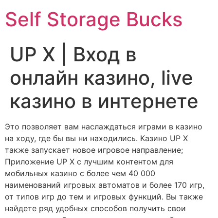
Self Storage Bucks
UP X | Вход в
онлайн казино, live
казино в интернете
Это позволяет вам наслаждаться играми в казино
на ходу, где бы вы ни находились. Казино UP X
также запускает новое игровое направление;
Приложение UP X с лучшим контентом для
мобильных казино с более чем 40 000
наименований игровых автоматов и более 170 игр,
от типов игр до тем и игровых функций. Вы также
найдете ряд удобных способов получить свои