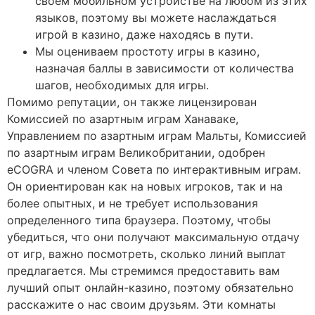
своем мобильном устройстве на любом из этих
языков, поэтому вы можете наслаждаться
игрой в казино, даже находясь в пути.
Мы оцениваем простоту игры в казино,
назначая баллы в зависимости от количества
шагов, необходимых для игры.
Помимо репутации, он также лицензирован
Комиссией по азартным играм Ханаваке,
Управлением по азартным играм Мальты, Комиссией
по азартным играм Великобритании, одобрен
eCOGRA и членом Совета по интерактивным играм.
Он ориентирован как на новых игроков, так и на
более опытных, и не требует использования
определенного типа браузера. Поэтому, чтобы
убедиться, что они получают максимальную отдачу
от игр, важно посмотреть, сколько линий выплат
предлагается. Мы стремимся предоставить вам
лучший опыт онлайн-казино, поэтому обязательно
расскажите о нас своим друзьям. Эти комнаты