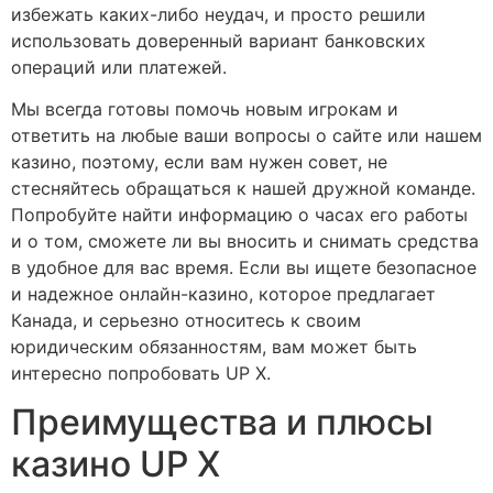
избежать каких-либо неудач, и просто решили
использовать доверенный вариант банковских
операций или платежей.
Мы всегда готовы помочь новым игрокам и
ответить на любые ваши вопросы о сайте или нашем
казино, поэтому, если вам нужен совет, не
стесняйтесь обращаться к нашей дружной команде.
Попробуйте найти информацию о часах его работы
и о том, сможете ли вы вносить и снимать средства
в удобное для вас время. Если вы ищете безопасное
и надежное онлайн-казино, которое предлагает
Канада, и серьезно относитесь к своим
юридическим обязанностям, вам может быть
интересно попробовать UP X.
Преимущества и плюсы
казино UP X