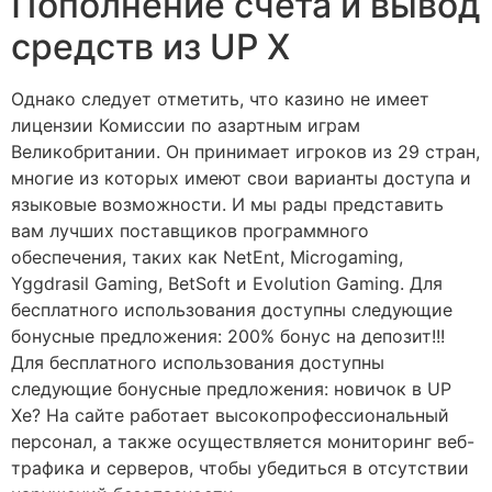
Пополнение счета и вывод
средств из UP X
Однако следует отметить, что казино не имеет
лицензии Комиссии по азартным играм
Великобритании. Он принимает игроков из 29 стран,
многие из которых имеют свои варианты доступа и
языковые возможности. И мы рады представить
вам лучших поставщиков программного
обеспечения, таких как NetEnt, Microgaming,
Yggdrasil Gaming, BetSoft и Evolution Gaming. Для
бесплатного использования доступны следующие
бонусные предложения: 200% бонус на депозит!!!
Для бесплатного использования доступны
следующие бонусные предложения: новичок в UP
Xе? На сайте работает высокопрофессиональный
персонал, а также осуществляется мониторинг веб-
трафика и серверов, чтобы убедиться в отсутствии