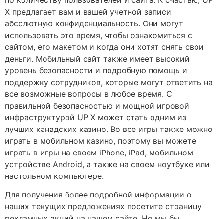
X предлагает вам и вашей учетной записи
абсолютную конфиденциальность. Они могут
использовать это время, чтобы ознакомиться с
сайтом, его макетом и когда они хотят снять свои
деньги. Мобильный сайт также имеет высокий
уровень безопасности и подробную помощь и
поддержку сотрудников, которые могут ответить на
все возможные вопросы в любое время. С
правильной безопасностью и мощной игровой
инфраструктурой UP X может стать одним из
лучших канадских казино. Во все игры также можно
играть в мобильном казино, поэтому вы можете
играть в игры на своем iPhone, iPad, мобильном
устройстве Android, а также на своем ноутбуке или
настольном компьютере.
Для получения более подробной информации о
наших текущих предложениях посетите страницу
рекламных акций на нашем сайте. Но мы бы