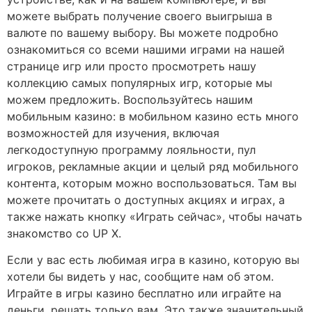
можете выбрать получение своего выигрыша в
валюте по вашему выбору. Вы можете подробно
ознакомиться со всеми нашими играми на нашей
странице игр или просто просмотреть нашу
коллекцию самых популярных игр, которые мы
можем предложить. Воспользуйтесь нашим
мобильным казино: в мобильном казино есть много
возможностей для изучения, включая
легкодоступную программу лояльности, пул
игроков, рекламные акции и целый ряд мобильного
контента, которым можно воспользоваться. Там вы
можете прочитать о доступных акциях и играх, а
также нажать кнопку «Играть сейчас», чтобы начать
знакомство со UP X.
Если у вас есть любимая игра в казино, которую вы
хотели бы видеть у нас, сообщите нам об этом.
Играйте в игры казино бесплатно или играйте на
деньги, решать только вам. Это также значительный