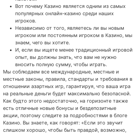
Вот почему Казино является одним из самых
популярных онлайн-казино среди наших
игроков.
Независимо от того, являетесь ли вы новым
игроком или постоянным игроком в Казино, мы
знаем, чего вы хотите.
И, если вы ищете менее традиционный игровой
опыт, вы должны знать, что вам не нужно
вносить полную сумму, чтобы играть.
Мы соблюдаем все международные, местные и
местные законы, правила, стандарты и требования в
отношении азартных игр, гарантируя, что ваша игра
на реальные деньги будет максимально безопасной.
Как будто этого недостаточно, на горизонте также
есть отличные новые бонусы и бездепозитные
акции, поэтому следите за подробностями в блоге
Казино. Вы знаете, как говорят: «Если это звучит
слишком хорошо, чтобы быть правдой, возможно,