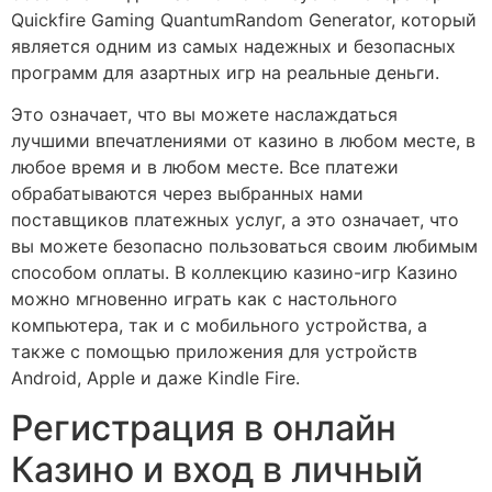
Quickfire Gaming QuantumRandom Generator, который
является одним из самых надежных и безопасных
программ для азартных игр на реальные деньги.
Это означает, что вы можете наслаждаться
лучшими впечатлениями от казино в любом месте, в
любое время и в любом месте. Все платежи
обрабатываются через выбранных нами
поставщиков платежных услуг, а это означает, что
вы можете безопасно пользоваться своим любимым
способом оплаты. В коллекцию казино-игр Казино
можно мгновенно играть как с настольного
компьютера, так и с мобильного устройства, а
также с помощью приложения для устройств
Android, Apple и даже Kindle Fire.
Регистрация в онлайн
Казино и вход в личный