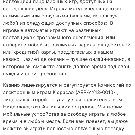
коллекцией лицензионных игр, доступных на
сегодняшний день. Игроки могут внести депозит
наличными или бонусными баллами, используя
любой из следующих доступных способов:. В
игровые автоматы играют на различных
поставщиках программного обеспечения. Или
выберите любой из различных вариантов дебетовой
или кредитной карты, предлагаемых в нашем
казино. Казино де онлайн – лучшее онлайн-казино, в
котором вы сможете занять долгое время под свои
нужды и свои требования.
Казино лицензируется и регулируется Комиссией по
электронным играм Кюрасао (AER-YY13-0010- ,
лицензия которой регулируется правительством
Нидерландских Антильских островов. Мы любим
мобильные устройства за свободу играть в любое
время и в любом месте. Если вам повезет, вы даже
можете выиграть полностью оплаченную поездку