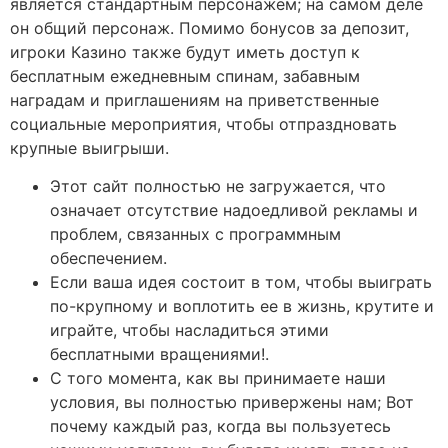
является стандартным персонажем; на самом деле
он общий персонаж. Помимо бонусов за депозит,
игроки Казино также будут иметь доступ к
бесплатным ежедневным спинам, забавным
наградам и приглашениям на приветственные
социальные мероприятия, чтобы отпраздновать
крупные выигрыши.
Этот сайт полностью не загружается, что
означает отсутствие надоедливой рекламы и
проблем, связанных с программным
обеспечением.
Если ваша идея состоит в том, чтобы выиграть
по-крупному и воплотить ее в жизнь, крутите и
играйте, чтобы насладиться этими
бесплатными вращениями!.
С того момента, как вы принимаете наши
условия, вы полностью привержены нам; Вот
почему каждый раз, когда вы пользуетесь