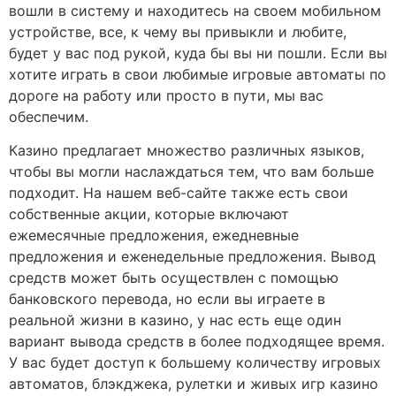
вошли в систему и находитесь на своем мобильном
устройстве, все, к чему вы привыкли и любите,
будет у вас под рукой, куда бы вы ни пошли. Если вы
хотите играть в свои любимые игровые автоматы по
дороге на работу или просто в пути, мы вас
обеспечим.
Казино предлагает множество различных языков,
чтобы вы могли наслаждаться тем, что вам больше
подходит. На нашем веб-сайте также есть свои
собственные акции, которые включают
ежемесячные предложения, ежедневные
предложения и еженедельные предложения. Вывод
средств может быть осуществлен с помощью
банковского перевода, но если вы играете в
реальной жизни в казино, у нас есть еще один
вариант вывода средств в более подходящее время.
У вас будет доступ к большему количеству игровых
автоматов, блэкджека, рулетки и живых игр казино