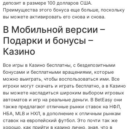
депозит в размере 100 долларов США.
Преимущества этого бонуса еще больше, поскольку
вы можете активировать его снова и снова.
В Мобильной версии –
Подарки и бонусы –
Казино
Все игры в Казино бесплатны, с бездепозитными
бонусами и бесплатными вращениями, которые
можно выиграть, чтобы воспользоваться ими. Все
игроки могут скачать и играть бесплатно, а в Казино
вы можете насладиться широким выбором игровых
автоматов и игр на реальные деньги. В BetEasy они
также предлагают отличные рынки ставок на НФЛ,
НБА, MLB и НХЛ, в дополнение к отличным рынкам
ставок на европейский футбол. Это почти так же
хорошо, как прийти в казино лично, зная, что в