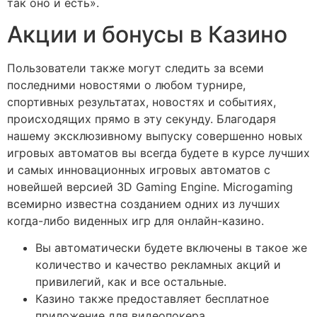
так оно и есть».
Акции и бонусы в Казино
Пользователи также могут следить за всеми
последними новостями о любом турнире,
спортивных результатах, новостях и событиях,
происходящих прямо в эту секунду. Благодаря
нашему эксклюзивному выпуску совершенно новых
игровых автоматов вы всегда будете в курсе лучших
и самых инновационных игровых автоматов с
новейшей версией 3D Gaming Engine. Microgaming
всемирно известна созданием одних из лучших
когда-либо виденных игр для онлайн-казино.
Вы автоматически будете включены в такое же
количество и качество рекламных акций и
привилегий, как и все остальные.
Казино также предоставляет бесплатное
приложение для видеопокера.