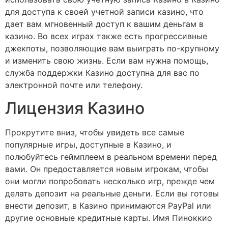
для доступа к своей учетной записи казино, что
дает вам мгновенный доступ к вашим деньгам в
казино. Во всех играх также есть прогрессивные
джекпоты, позволяющие вам выиграть по-крупному
и изменить свою жизнь. Если вам нужна помощь,
служба поддержки Казино доступна для вас по
электронной почте или телефону.
Лицензия Казино
Прокрутите вниз, чтобы увидеть все самые
популярные игры, доступные в Казино, и
полюбуйтесь геймплеем в реальном времени перед
вами. Он предоставляется новым игрокам, чтобы
они могли попробовать несколько игр, прежде чем
делать депозит на реальные деньги. Если вы готовы
внести депозит, в Казино принимаются PayPal или
другие основные кредитные карты. Имя Пиноккио