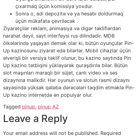
çıxarmaq üçün komissiya yoxdur.
Sonra o, adi depozitə və ya hesabı doldurmaq
üçün mükafata çevriləcək .
Ziyarətçilər reklam, animasiya və digər təkliflərdən
narahat deyil, sayt interfeysi rus dilindədir. MDB
ölkələrində yaşayan demək olar ki, bütün oyunçular Pin-
Up kazinosunu ziyarət edə bilərlər. Mobil cihazlar üçün
əlverişli bir versiya təklif olunur, bu kazino saytında Pin
Up kazino tətbiqini yükləyərək quraşdırıla bilər. Bütün
slot maşınları maraqlı bir süjet, canlı video və səs
dizaynına malikdir. Hər oyunun və slotun rəsmi dizaynı
sayəsində yüksək qələbə dərəcələri təqdim etməklə Pin-
Up kazino internetdə ən populyar olur.
Tagged
pinup
,
pinup AZ
Leave a Reply
Your email address will not be published.
Required