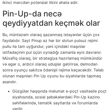
ikinci mərcdən potensial itkini əhatə edir.
Pin-Up-da necə
qeydiyyatdan keçmək olar
Bu, müntəzəm olaraq qazanmaq istəyənlər üçün çox
faydalıdır. Sayt Pinup az hər bir slotun pulsuz rejimi
pullu ilə tam uyğundur, yəni içindəki maşınlar
istifadəçinin pul üçün oynadığı zamanla eyni davranır.
Müvafiq olaraq, bir strategiya hazırlamaq mümkündür
və əgər o, ardıcıl olaraq uduşlar gətirirsə, demodan
sonra oyunçu sakitcə ödənişli rejimə keçəcəkdir. Tələb
olunan maşınları Pin Up oyunu bu siyahılarda tapmaq
asandır.
Güzgülər haqqında məlumat e-poçt vasitəsilə poçt
siyahısında, sosial şəbəkələrdəki Pin-Up kazino
səhifələrində, tematik saytlarda və forumlarda
verilir.