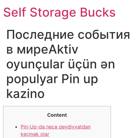
Self Storage Bucks
Последние события
в миреAktiv
oyunçular üçün ən
populyar Pin up
kazino
Content
Pin-Up-da necə qeydiyyatdan
keçmək olar