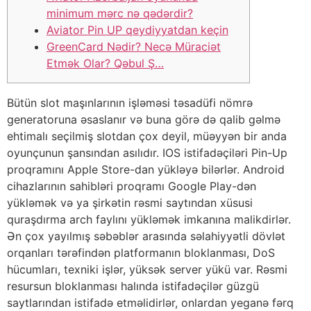
minimum mərc nə qədərdir?
Aviator Pin UP qeydiyyatdan keçin
GreenCard Nədir? Necə Müraciət
Etmək Olar? Qəbul Ş…
Bütün slot maşınlarının işləməsi təsadüfi nömrə
generatoruna əsaslanır və buna görə də qalib gəlmə
ehtimalı seçilmiş slotdan çox deyil, müəyyən bir anda
oyunçunun şansından asılıdır. IOS istifadəçiləri Pin-Up
proqramını Apple Store-dan yükləyə bilərlər. Android
cihazlarının sahibləri proqramı Google Play-dən
yükləmək və ya şirkətin rəsmi saytından xüsusi
quraşdırma arch faylını yükləmək imkanına malikdirlər.
Ən çox yayılmış səbəblər arasında səlahiyyətli dövlət
orqanları tərəfindən platformanın bloklanması, DoS
hücumları, texniki işlər, yüksək server yükü var. Rəsmi
resursun bloklanması halında istifadəçilər güzgü
saytlarından istifadə etməlidirlər, onlardan yeganə fərq