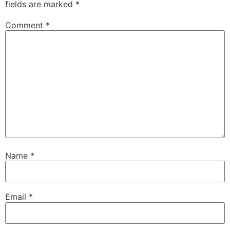
fields are marked
*
Comment
*
Name
*
Email
*