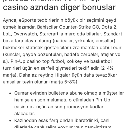
casino azndan digər bonuslar
Ayrıca, eSports tədbirlərinin böyük bir seçimini qeyd
etmək lazımdır. Bahisçilər Counter-Strike GO, Dota 2,
LoL, Overwatch, Starcraft-a mərc edə bilərlər. Standart
bazarlara əlavə olaraq (nəticələr, yekunlar, əmsallar)
bukmeker statistik göstəricilər üzrə mərcləri qəbul edir
(künclər, qayda pozuntuları, hədəfə zərbələr, atışlar və
s.). Pin-Up casino top futbol, ​​xokkey və basketbol
turnirləri üçün ən sərfəli qiymətləri təklif edir (2-4%
marja). Daha az reytinqli liqalar üçün daha təvazökar
əmsallar təyin olunur (marja 5-8%).
Qumar evindən bülletenə abunə olmaqla müştərilər
həmişə ən son məlumatı, o cümlədən Pin-Up
casino az üçün ən son promosyon kodları
alacaqlar.
Kazinodan əsas fərq ondan ibarətdir ki, canlı
dilerlərlə canlı rejim yoxdur və nizam-intizam