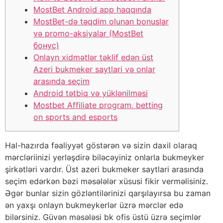
MostBet Android app haqqında
MostBet-də təqdim olunan bonuslar
və promo-aksiyalar (MostBet
бонус)
Onlayn xidmətlər təklif edən üst
Azeri bukmeker saytlari və onlar
arasında seçim
Android tətbiq və yüklənilməsi
Mostbet Affiliate program, betting
on sports and esports
Hal-hazırda fəaliyyət göstərən və sizin daxil olaraq
mərcləriinizi yerləşdirə biləcəyiniz onlarla bukmeyker
şirkətləri vardır. Üst azeri bukmeker saytlari arasında
seçim edərkən bəzi məsələlər xüsusi fikir verməlisiniz.
Əgər bunlar sizin gözləntilərinizi qarşılayırsa bu zaman
ən yaxşı onlayn bukmeykerlər üzrə mərclər edə
bilərsiniz. Güvən məsələsi bk ofis üstü üzrə seçimlər