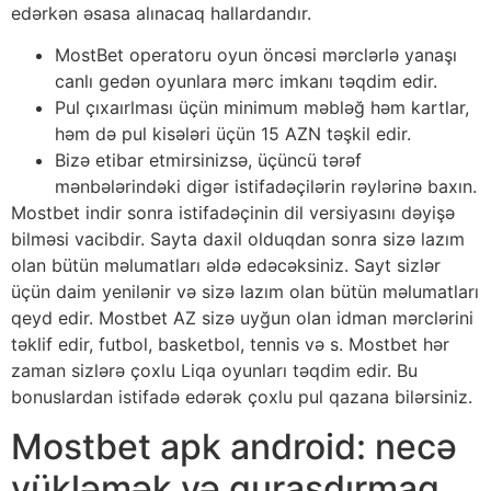
edərkən əsasa alınacaq hallardandır.
MostBet operatoru oyun öncəsi mərclərlə yanaşı
canlı gedən oyunlara mərc imkanı təqdim edir.
Pul çıxaırlması üçün minimum məbləğ həm kartlar,
həm də pul kisələri üçün 15 AZN təşkil edir.
Bizə etibar etmirsinizsə, üçüncü tərəf
mənbələrindəki digər istifadəçilərin rəylərinə baxın.
Mostbet indir sonra istifadəçinin dil versiyasını dəyişə
bilməsi vacibdir. Sayta daxil olduqdan sonra sizə lazım
olan bütün məlumatları əldə edəcəksiniz. Sayt sizlər
üçün daim yenilənir və sizə lazım olan bütün məlumatları
qeyd edir. Mostbet AZ sizə uyğun olan idman mərclərini
təklif edir, futbol, ​​basketbol, ​​tennis və s. Mostbet hər
zaman sizlərə çoxlu Liqa oyunları təqdim edir. Bu
bonuslardan istifadə edərək çoxlu pul qazana bilərsiniz.
Mostbet apk android: necə
yükləmək və quraşdırmaq