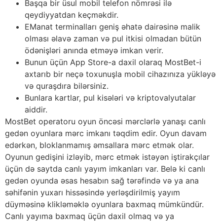
Başqa bir üsul mobil telefon nömrəsi ilə
qeydiyyatdan keçməkdir.
EManat terminalları geniş əhatə dairəsinə malik
olması əlavə zaman və pul itkisi olmadan bütün
ödənişləri anında etməyə imkan verir.
Bunun üçün App Store-a daxil olaraq MostBet-i
axtarıb bir neçə toxunuşla mobil cihazınıza yükləyə
və quraşdıra bilərsiniz.
Bunlara kartlar, pul kisələri və kriptovalyutalar
aiddir.
MostBet operatoru oyun öncəsi mərclərlə yanaşı canlı
gedən oyunlara mərc imkanı təqdim edir. Oyun davam
edərkən, bloklanmamış əmsallara mərc etmək olar.
Oyunun gedişini izləyib, mərc etmək istəyən iştirakçılar
üçün də saytda canlı yayım imkanları var. Belə ki canlı
gedən oyunda əsas hesabın sağ tərəfində və ya ana
səhifənin yuxarı hissəsində yerləşdirilmiş yayım
düyməsinə klikləməklə oyunlara baxmaq mümkündür.
Canlı yayıma baxmaq üçün daxil olmaq və ya