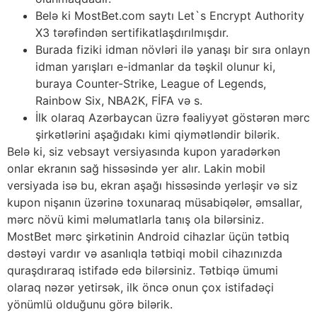
Belə ki MostBet.com saytı Let`s Encrypt Authority
X3 tərəfindən sertifikatlaşdırılmışdır.
Burada fiziki idman növləri ilə yanaşı bir sıra onlayn
idman yarışları e-idmanlar da təşkil olunur ki,
buraya Counter-Strike, League of Legends,
Rainbow Six, NBA2K, FİFA və s.
İlk olaraq Azərbaycan üzrə fəaliyyət göstərən mərc
şirkətlərini aşağıdakı kimi qiymətləndir bilərik.
Belə ki, siz vebsayt versiyasında kupon yaradərkən
onlar ekranın sağ hissəsində yer alır. Lakin mobil
versiyada isə bu, ekran aşağı hissəsində yerləşir və siz
kupon nişanın üzərinə toxunaraq müsabiqələr, əmsallar,
mərc növü kimi məlumatlarla tanış ola bilərsiniz.
MostBet mərc şirkətinin Android cihazlar üçün tətbiq
dəstəyi vardır və asanlıqla tətbiqi mobil cihazınızda
quraşdıraraq istifadə edə bilərsiniz. Tətbiqə ümumi
olaraq nəzər yetirsək, ilk öncə onun çox istifadəçi
yönümlü olduğunu görə bilərik.