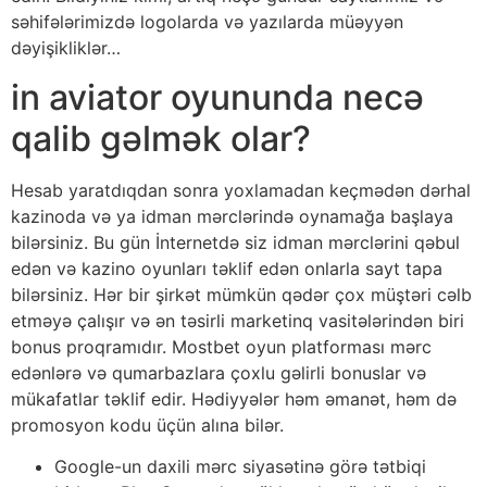
səhifələrimizdə logolarda və yazılarda müəyyən
dəyişikliklər…
in aviator oyununda necə
qalib gəlmək olar?
Hesab yaratdıqdan sonra yoxlamadan keçmədən dərhal
kazinoda və ya idman mərclərində oynamağa başlaya
bilərsiniz. Bu gün İnternetdə siz idman mərclərini qəbul
edən və kazino oyunları təklif edən onlarla sayt tapa
bilərsiniz. Hər bir şirkət mümkün qədər çox müştəri cəlb
etməyə çalışır və ən təsirli marketinq vasitələrindən biri
bonus proqramıdır. Mostbet oyun platforması mərc
edənlərə və qumarbazlara çoxlu gəlirli bonuslar və
mükafatlar təklif edir. Hədiyyələr həm əmanət, həm də
promosyon kodu üçün alına bilər.
Google-un daxili mərc siyasətinə görə tətbiqi