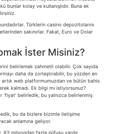
kü bunlar kolay ve kullanışlıdır. Buna ek
irsiniz.
ndadırlar. Türklerin casino depozitolarını
etlerinden sakınırlar. Fakat, Euro ve Dolar
pmak İster Misiniz?
rini belirlemek zahmetli olabilir. Çok sayıda
ırmayı daha da zorlaştırabilir, bu yüzden en
nız, artık web platformumuzdan ve bütün bahis
rek kalmadı. Ek bilgi mı istiyorsunuz?
 'fiyat' belirledik, bu yalnızca belirlenmiş
dik, bu da bizlere bizimle iletişime
yacak anlamına geliyor.
, 83 milyondan fazla nüfusu vardır.