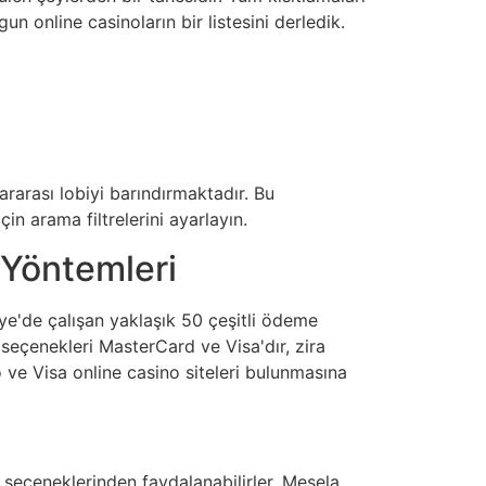
n online casinoların bir listesini derledik.
ararası lobiyi barındırmaktadır. Bu
in arama filtrelerini ayarlayın.
 Yöntemleri
iye'de çalışan yaklaşık 50 çeşitli ödeme
seçenekleri MasterCard ve Visa'dır, zira
 ve Visa online casino siteleri bulunmasına
 seçeneklerinden faydalanabilirler. Mesela,