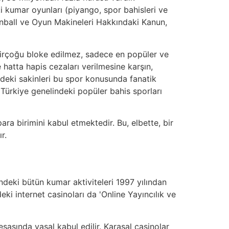
i kumar oyunları (piyango, spor bahisleri ve
 Pinball ve Oyun Makineleri Hakkındaki Kanun,
e, birçoğu bloke edilmez, sadece en popüler ve
hatta hapis cezaları verilmesine karşın,
'deki sakinleri bu spor konusunda fanatik
. Türkiye genelindeki popüler bahis sporları
ara birimini kabul etmektedir. Bu, elbette, bir
r.
cindeki bütün kumar aktiviteleri 1997 yılından
ki internet casinoları da 'Online Yayıncılık ve
esasında yasal kabul edilir. Karasal casinolar