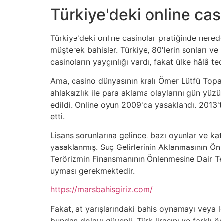
Türkiye'deki online cas
Türkiye'deki online casinolar pratiğinde nere
müşterek bahisler. Türkiye, 80'lerin sonları 
casinoların yaygınlığı vardı, fakat ülke hâlâ 
Ama, casino dünyasının kralı Ömer Lütfü Topa
ahlaksızlık ile para aklama olaylarını gün yüz
edildi. Online oyun 2009'da yasaklandı. 2013't
etti.
Lisans sorunlarına gelince, bazı oyunlar ve k
yasaklanmış. Suç Gelirlerinin Aklanmasının Ö
Terörizmin Finansmanının Önlenmesine Dair Ted
uyması gerekmektedir.
https://marsbahisgiriz.com/
Fakat, at yarışlarındaki bahis oynamayı veya 
bundan dolayı güvenli. Türk lirasını ve farklı