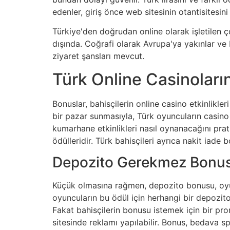
edenler, giriş önce web sitesinin otantisitesini 
Türkiye'den doğrudan online olarak işletilen ç
dışında. Coğrafi olarak Avrupa'ya yakınlar ve 
ziyaret şansları mevcut.
Türk Online Casinoları
Bonuslar, bahisçilerin online casino etkinlikle
bir pazar sunmasıyla, Türk oyuncuların casino 
kumarhane etkinlikleri nasıl oynanacağını prat
ödülleridir. Türk bahisçileri ayrıca nakit iade 
Depozito Gerekmez Bonus
Küçük olmasına rağmen, depozito bonusu, oyunc
oyuncuların bu ödül için herhangi bir depozit
Fakat bahisçilerin bonusu istemek için bir pro
sitesinde reklamı yapılabilir. Bonus, bedava sp