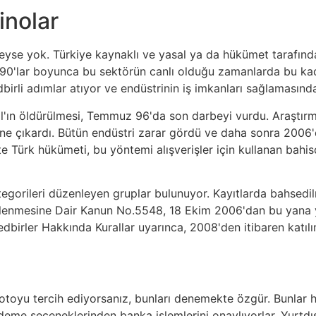
inolar
deyse yok. Türkiye kaynaklı ve yasal ya da hükümet tarafınd
ve 90'lar boyunca bu sektörün canlı olduğu zamanlarda bu k
tedbirli adımlar atıyor ve endüstrinin iş imkanları sağlamas
l'ın öldürülmesi, Temmuz 96'da son darbeyi vurdu. Araştırm
üne çıkardı. Bütün endüstri zarar gördü ve daha sonra 2006'da
e Türk hükümeti, bu yöntemi alışverişler için kullanan bahisç
ategorileri düzenleyen gruplar bulunuyor. Kayıtlarda bahse
nlenmesine Dair Kanun No.5548, 18 Ekim 2006'dan bu yana yü
birler Hakkında Kurallar uyarınca, 2008'den itibaren katılım
lotoyu tercih ediyorsanız, bunları denemekte özgür. Bunlar 
 ödeme seçeneklerinden banka işlemlerini onaylıyorlar. Yurtd