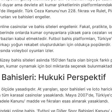
i duyar ama devlete ait kumar şirketlerinin platformlarındak
ye'de illegaldir. Türk Ceza Kanunu'nun 228. fıkrası ve Rulet,
nları ve bahisleri engeller.
 online casinolar ve bahis siteleri engellenir. Fakat, pratikt
raberinde onlarda kumar oynayanlara yüksek para cezaları ve 
bazları kabul etmektedir. Futbol bahis platformları, Türkiye
 birkaçı yoğun rekabet oluşturdukları için oldukça popülerdir
sında voleybol oyunları izler.
düzey bahis siteleri aslında 150'den fazla olan birçok farklı p
 olan, kumar oynamak için bol miktarda seçenek bulunmaktadı
 Bahisleri: Hukuki Perspektif
 ölçüde yasadışıdır. At yarışları, spor bahisleri ve loto hari
n tüm karasal casinolar yasaklandı. Mayıs 2007'de, Türkiye'de
adele Kanunu' madde ve fıkraları esas alınarak yasaklandı.
ndeki online bahis, 'Futbol ve Diğer Spor Bahisleri Kanunu' 