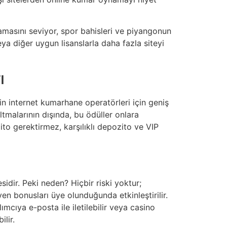
namasını seviyor, spor bahisleri ve piyangonun
ya diğer uygun lisanslarla daha fazla siteyi
ı
'nin internet kumarhane operatörleri için geniş
tmalarının dışında, bu ödüller onlara
ito gerektirmez, karşılıklı depozito ve VIP
dir. Peki neden? Hiçbir riski yoktur;
n bonusları üye olunduğunda etkinleştirilir.
mcıya e-posta ile iletilebilir veya casino
lir.