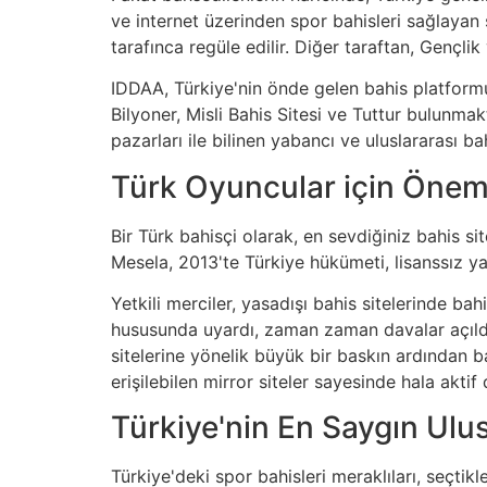
ve internet üzerinden spor bahisleri sağlayan
tarafınca regüle edilir. Diğer taraftan, Gençl
IDDAA, Türkiye'nin önde gelen bahis platformud
Bilyoner, Misli Bahis Sitesi ve Tuttur bulunmak
pazarları ile bilinen yabancı ve uluslararası b
Türk Oyuncular için Önemli
Bir Türk bahisçi olarak, en sevdiğiniz bahis 
Mesela, 2013'te Türkiye hükümeti, lisanssız ya
Yetkili merciler, yasadışı bahis sitelerinde 
hususunda uyardı, zaman zaman davalar açıldı. B
sitelerine yönelik büyük bir baskın ardından b
erişilebilen mirror siteler sayesinde hala aktif
Türkiye'nin En Saygın Ulus
Türkiye'deki spor bahisleri meraklıları, seçti