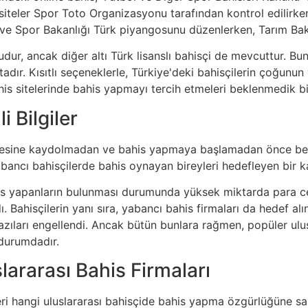
 siteler Spor Toto Organizasyonu tarafından kontrol edilirk
ik ve Spor Bakanlığı Türk piyangosunu düzenlerken, Tarım Bak
ur, ancak diğer altı Türk lisanslı bahisçi de mevcuttur. Bunl
tadır. Kısıtlı seçeneklerle, Türkiye'deki bahisçilerin çoğunu
ahis sitelerinde bahis yapmayı tercih etmeleri beklenmedik b
 Bilgiler
sitesine kaydolmadan ve bahis yapmaya başlamadan önce belir
bancı bahisçilerde bahis oynayan bireyleri hedefleyen bir k
bahis yapanların bulunması durumunda yüksek miktarda para c
ahisçilerin yanı sıra, yabancı bahis firmaları da hedef alınd
azıları engellendi. Ancak bütün bunlara rağmen, popüler ulu
 durumdadır.
lararası Bahis Firmaları
kleri hangi uluslararası bahisçide bahis yapma özgürlüğüne s