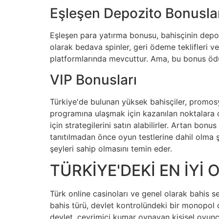
Eşleşen Depozito Bonusla
Eşleşen para yatırma bonusu, bahisçinin depoz
olarak bedava spinler, geri ödeme teklifleri 
platformlarında mevcuttur. Ama, bu bonus ödüll
VIP Bonusları
Türkiye'de bulunan yüksek bahisçiler, promosy
programına ulaşmak için kazanılan noktalara
için strategilerini satın alabilirler. Artan bo
tanıtılmadan önce oyun testlerine dahil olma ş
şeyleri sahip olmasını temin eder.
TÜRKİYE'DEKİ EN İYİ
Türk online casinoları ve genel olarak bahis s
bahis türü, devlet kontrolündeki bir monopol o
devlet, çevrimiçi kumar oynayan kişisel oyuncu