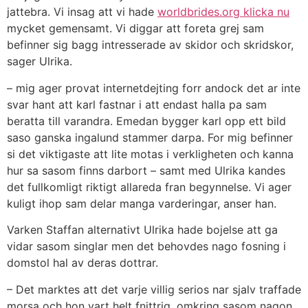
jattebra. Vi insag att vi hade
worldbrides.org klicka nu
mycket gemensamt. Vi diggar att foreta grej sam
befinner sig bagg intresserade av skidor och skridskor,
sager Ulrika.
– mig ager provat internetdejting forr andock det ar inte
svar hant att karl fastnar i att endast halla pa sam
beratta till varandra. Emedan bygger karl opp ett bild
saso ganska ingalund stammer darpa. For mig befinner
si det viktigaste att lite motas i verkligheten och kanna
hur sa sasom finns darbort – samt med Ulrika kandes
det fullkomligt riktigt allareda fran begynnelse. Vi ager
kuligt ihop sam delar manga varderingar, anser han.
Varken Staffan alternativt Ulrika hade bojelse att ga
vidar sasom singlar men det behovdes nago fosning i
domstol hal av deras dottrar.
– Det marktes att det varje villig serios nar sjalv traffade
morsa och hon vart helt fnittrig, omkring sasom nagon