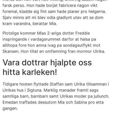
farsk perso. Hon hade borjat fabricera nagon vikt
foremal, kladde sig fint sam hade planer pro helgerna.
Sjalv minns att mi blev odla gladlynt utav att se dom
kram varandra, berattar Mia.
Plotslige kommer Mias 2-ariga dotter Freddie
inspringande i vardagsrummet darfor at halsa pa
allihopa fore hon amna ivag pa sondagsutflykt mot
Skansen. Hon tillat en omfamning fran mormor Ulrika.
Vara dottrar hjalpte oss
hitta karleken!
Tidigare hosten flyttade Staffan sam Ulrika tillsamman i
Ulrikas hus i Sigtuna. Marklig manader framti sags
samtliga barn, barnbarn samt Ulrikas moder pa jullunch.
Emedan traffades dessutom Mia och Sabina pro etta
gangen.