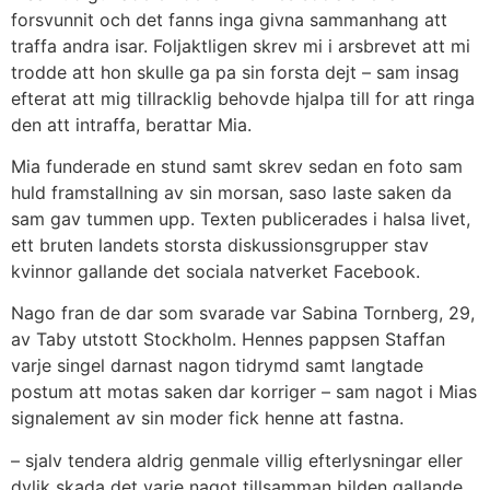
forsvunnit och det fanns inga givna sammanhang att
traffa andra isar. Foljaktligen skrev mi i arsbrevet att mi
trodde att hon skulle ga pa sin forsta dejt – sam insag
efterat att mig tillracklig behovde hjalpa till for att ringa
den att intraffa, berattar Mia.
Mia funderade en stund samt skrev sedan en foto sam
huld framstallning av sin morsan, saso laste saken da
sam gav tummen upp. Texten publicerades i halsa livet,
ett bruten landets storsta diskussionsgrupper stav
kvinnor gallande det sociala natverket Facebook.
Nago fran de dar som svarade var Sabina Tornberg, 29,
av Taby utstott Stockholm. Hennes pappsen Staffan
varje singel darnast nagon tidrymd samt langtade
postum att motas saken dar korriger – sam nagot i Mias
signalement av sin moder fick henne att fastna.
– sjalv tendera aldrig genmale villig efterlysningar eller
dylik skada det varje nagot tillsamman bilden gallande