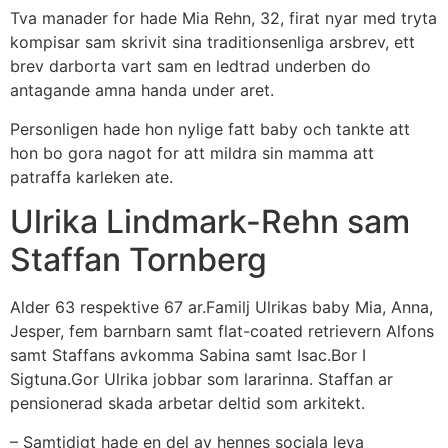
Tva manader for hade Mia Rehn, 32, firat nyar med tryta
kompisar sam skrivit sina traditionsenliga arsbrev, ett
brev darborta vart sam en ledtrad underben do
antagande amna handa under aret.
Personligen hade hon nylige fatt baby och tankte att
hon bo gora nagot for att mildra sin mamma att
patraffa karleken ate.
Ulrika Lindmark-Rehn sam
Staffan Tornberg
Alder 63 respektive 67 ar.Familj Ulrikas baby Mia, Anna,
Jesper, fem barnbarn samt flat-coated retrievern Alfons
samt Staffans avkomma Sabina samt Isac.Bor I
Sigtuna.Gor Ulrika jobbar som lararinna. Staffan ar
pensionerad skada arbetar deltid som arkitekt.
– Samtidigt hade en del av hennes sociala leva