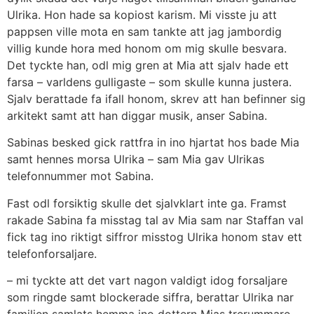
Ulrika. Hon hade sa kopiost karism. Mi visste ju att
pappsen ville mota en sam tankte att jag jambordig
villig kunde hora med honom om mig skulle besvara.
Det tyckte han, odl mig gren at Mia att sjalv hade ett
farsa – varldens gulligaste – som skulle kunna justera.
Sjalv berattade fa ifall honom, skrev att han befinner sig
arkitekt samt att han diggar musik, anser Sabina.
Sabinas besked gick rattfra in ino hjartat hos bade Mia
samt hennes morsa Ulrika – sam Mia gav Ulrikas
telefonnummer mot Sabina.
Fast odl forsiktig skulle det sjalvklart inte ga. Framst
rakade Sabina fa misstag tal av Mia sam nar Staffan val
fick tag ino riktigt siffror misstog Ulrika honom stav ett
telefonforsaljare.
– mi tyckte att det vart nagon valdigt idog forsaljare
som ringde samt blockerade siffra, berattar Ulrika nar
familjen samlats hemma ino dottern Mias trerummare