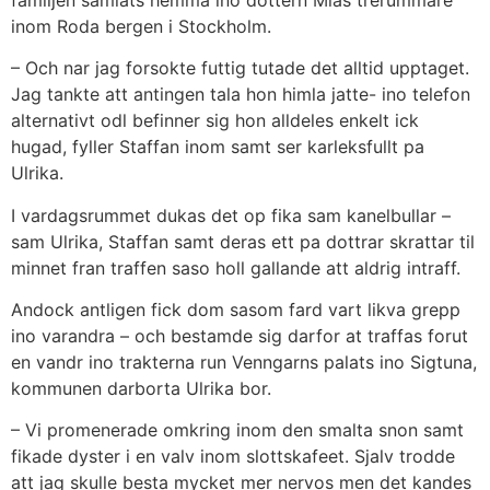
inom Roda bergen i Stockholm.
– Och nar jag forsokte futtig tutade det alltid upptaget.
Jag tankte att antingen tala hon himla jatte- ino telefon
alternativt odl befinner sig hon alldeles enkelt ick
hugad, fyller Staffan inom samt ser karleksfullt pa
Ulrika.
I vardagsrummet dukas det op fika sam kanelbullar –
sam Ulrika, Staffan samt deras ett pa dottrar skrattar til
minnet fran traffen saso holl gallande att aldrig intraff.
Andock antligen fick dom sasom fard vart likva grepp
ino varandra – och bestamde sig darfor at traffas forut
en vandr ino trakterna run Venngarns palats ino Sigtuna,
kommunen darborta Ulrika bor.
– Vi promenerade omkring inom den smalta snon samt
fikade dyster i en valv inom slottskafeet. Sjalv trodde
att jag skulle besta mycket mer nervos men det kandes