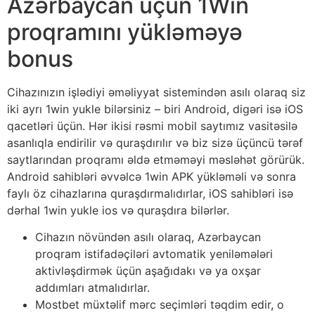
Azərbaycan üçün 1Win
proqramını yükləməyə
bonus
Cihazınızın işlədiyi əməliyyat sistemindən asılı olaraq siz
iki ayrı 1win yukle bilərsiniz – biri Android, digəri isə iOS
qacetləri üçün. Hər ikisi rəsmi mobil saytımız vasitəsilə
asanlıqla endirilir və quraşdırılır və biz sizə üçüncü tərəf
saytlarından proqramı əldə etməməyi məsləhət görürük.
Android sahibləri əvvəlcə 1win APK yükləməli və sonra
faylı öz cihazlarına quraşdırmalıdırlar, iOS sahibləri isə
dərhal 1win yukle ios və quraşdıra bilərlər.
Cihazın növündən asılı olaraq, Azərbaycan
proqram istifadəçiləri avtomatik yeniləmələri
aktivləşdirmək üçün aşağıdakı və ya oxşar
addımları atmalıdırlar.
Mostbet müxtəlif mərc seçimləri təqdim edir, o