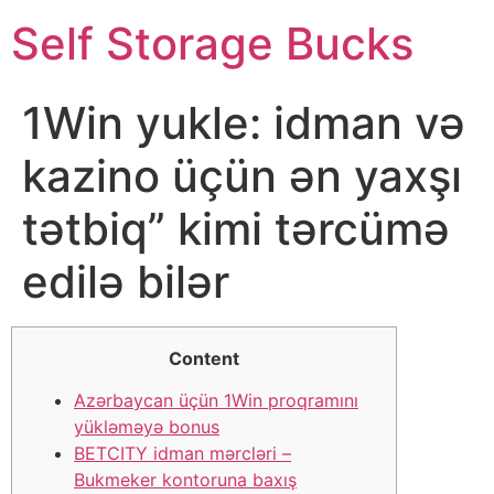
Self Storage Bucks
1Win yukle: idman və
kazino üçün ən yaxşı
tətbiq” kimi tərcümə
edilə bilər
Content
Azərbaycan üçün 1Win proqramını
yükləməyə bonus
BETCITY idman mərcləri –
Bukmeker kontoruna baxış