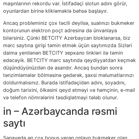
maşınlarının rekordu var. İstifadəçi slotun adını görür,
oyunlardan birinə klikləməklə bəhsə başlayır.
Ancaq probleminiz çox təcili deyilsə, sualınızı bukmeker
kontorunun elektron poçt adresinə də ünvanlaya
bilərsiniz. Çünki BETCITY Azerbaycan bloklanarsa, biz
mərc saytına girişi təmin etmək üçün saytımızda Sizləri
daima yenilənən BETCITY зеркало linkləri ilə təmin
edəcəyik. BETCITY mərc saytında qeydiyyatdan keçmək
düşündüyünüzdən də asandır. Ancaq bundan sonra
tənzimləmələr bölməsinə gedərək, şəxsi məlumatlarınızı
doldurmalısınız. Burada istifadəçidən adını, soyadını,
doğum tarixini, ölkəsini qeyd etməyi və həmçinin, e-mail
və telefon nömrələrini təsdiqlətməyi tələb olunur.
in – Azərbaycanda rəsmi
saytı
Sənayedə ən çox bonus verən onlayn bukmeker olan